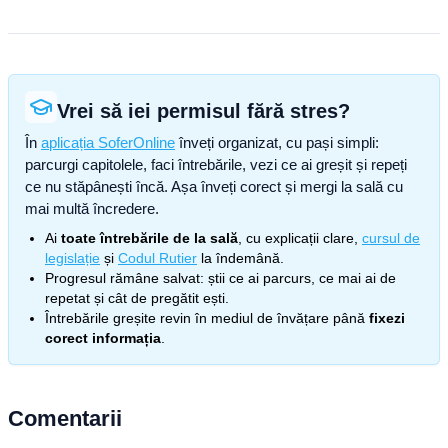
Vrei să iei permisul fără stres?
În
aplicația SoferOnline
înveți organizat, cu pași simpli:
parcurgi capitolele, faci întrebările, vezi ce ai greșit și repeți
ce nu stăpânești încă. Așa înveți corect și mergi la sală cu
mai multă încredere.
Ai
toate întrebările de la sală
, cu explicații clare,
cursul de
legislație
și
Codul Rutier
la îndemână.
Progresul rămâne salvat: știi ce ai parcurs, ce mai ai de
repetat și cât de pregătit ești.
Întrebările greșite revin în mediul de învățare până
fixezi
corect informația
.
Comentarii