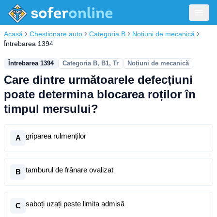
Acasă
Chestionare auto
Categoria B
Noțiuni de mecanică
Întrebarea 1394
Întrebarea 1394
Categoria B, B1, Tr
Noțiuni de mecanică
Care dintre următoarele defecțiuni
poate determina blocarea roților în
timpul mersului?
griparea rulmenților
A
tamburul de frânare ovalizat
B
saboți uzați peste limita admisă
C