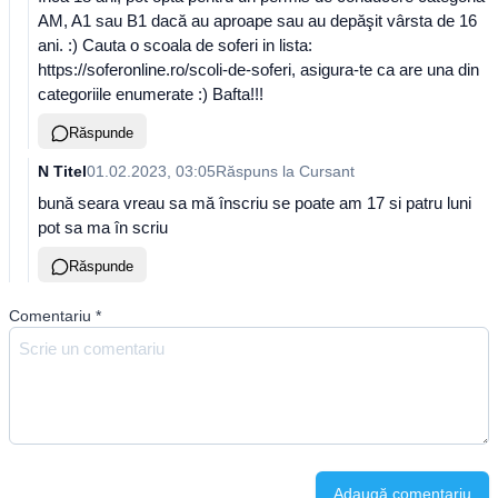
AM, A1 sau B1 dacă au aproape sau au depăşit vârsta de 16
ani. :) Cauta o scoala de soferi in lista:
https://soferonline.ro/scoli-de-soferi, asigura-te ca are una din
categoriile enumerate :) Bafta!!!
Răspunde
N Titel
01.02.2023, 03:05
Răspuns la
Cursant
bună seara vreau sa mă înscriu se poate am 17 si patru luni
pot sa ma în scriu
Răspunde
Comentariu
*
Adaugă comentariu