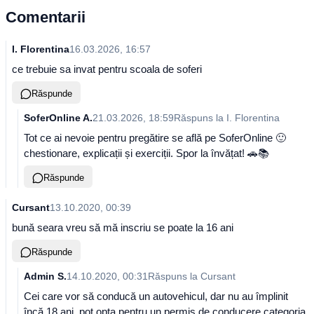
Comentarii
I. Florentina
16.03.2026, 16:57
ce trebuie sa invat pentru scoala de soferi
Răspunde
SoferOnline A.
21.03.2026, 18:59
Răspuns la
I. Florentina
Tot ce ai nevoie pentru pregătire se află pe SoferOnline 🙂
chestionare, explicații și exerciții. Spor la învățat! 🚗📚
Răspunde
Cursant
13.10.2020, 00:39
bună seara vreu să mă inscriu se poate la 16 ani
Răspunde
Admin S.
14.10.2020, 00:31
Răspuns la
Cursant
Cei care vor să conducă un autovehicul, dar nu au împlinit
încă 18 ani, pot opta pentru un permis de conducere categoria