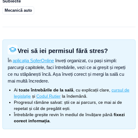
Subiecte
Mecanică auto
Vrei să iei permisul fără stres?
În
aplicația SoferOnline
înveți organizat, cu pași simpli:
parcurgi capitolele, faci întrebările, vezi ce ai greșit și repeți
ce nu stăpânești încă. Așa înveți corect și mergi la sală cu
mai multă încredere.
Ai
toate întrebările de la sală
, cu explicații clare,
cursul de
legislație
și
Codul Rutier
la îndemână.
Progresul rămâne salvat: știi ce ai parcurs, ce mai ai de
repetat și cât de pregătit ești.
Întrebările greșite revin în mediul de învățare până
fixezi
corect informația
.