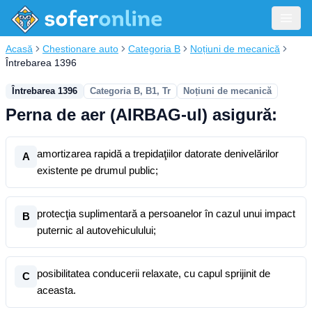
Acasă
Chestionare auto
Categoria B
Noțiuni de mecanică
Întrebarea 1396
Întrebarea 1396
Categoria B, B1, Tr
Noțiuni de mecanică
Perna de aer (AIRBAG-ul) asigură:
amortizarea rapidă a trepidaţiilor datorate denivelărilor
A
existente pe drumul public;
protecţia suplimentară a persoanelor în cazul unui impact
B
puternic al autovehiculului;
posibilitatea conducerii relaxate, cu capul sprijinit de
C
aceasta.