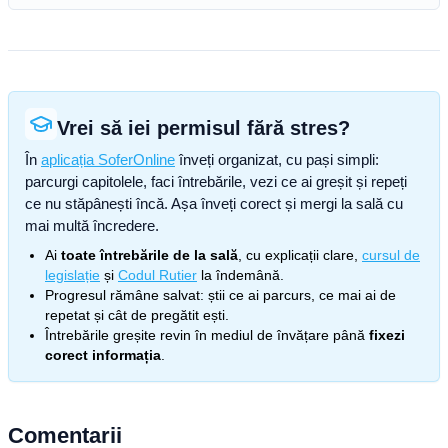
Vrei să iei permisul fără stres?
În
aplicația SoferOnline
înveți organizat, cu pași simpli:
parcurgi capitolele, faci întrebările, vezi ce ai greșit și repeți
ce nu stăpânești încă. Așa înveți corect și mergi la sală cu
mai multă încredere.
Ai
toate întrebările de la sală
, cu explicații clare,
cursul de
legislație
și
Codul Rutier
la îndemână.
Progresul rămâne salvat: știi ce ai parcurs, ce mai ai de
repetat și cât de pregătit ești.
Întrebările greșite revin în mediul de învățare până
fixezi
corect informația
.
Comentarii