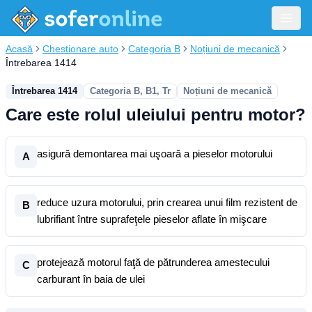
Acasă
Chestionare auto
Categoria B
Noțiuni de mecanică
Întrebarea 1414
Întrebarea 1414
Categoria B, B1, Tr
Noțiuni de mecanică
Care este rolul uleiului pentru motor?
asigură demontarea mai uşoară a pieselor motorului
A
reduce uzura motorului, prin crearea unui film rezistent de
B
lubrifiant între suprafeţele pieselor aflate în mişcare
protejează motorul faţă de pătrunderea amestecului
C
carburant în baia de ulei