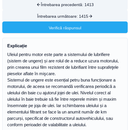
Întrebarea precedentă:
1413
Întrebarea următoare:
1415
Verifică răspunsul
Explicație
Uleiul pentru motor este parte a sistemului de lubrifiere
(sistem de ungere) și are rolul de a reduce uzura motorului,
prin crearea unui film rezistent de lubrifiant între suprafeţele
pieselor aflate în mişcare.
Sistemul de ungere este esențial petru buna funcționare a
motorului, de aceea se recomandă verificarea periodică a
uleiului din baie cu ajutorul jojei de ulei. Nivelul corect al
uleiului în baie trebuie să fie între reperele minim și maxim
însemnate pe joja de ulei. Iar schimbarea uleiului și a
elementului filtrant se face la un anumit număr de km
parcurși, specificat de constructorul autovehiculului, sau
conform perioadei de valabilitate a uleiului.