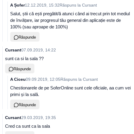
A Șofer
12.12.2019, 15:32
Răspuns la
Cursant
Salut, știi că ești pregătit/ă atunci când ai trecut prin tot mediul
de învățare, iar progresul tău general din aplicație este de
100% (sau aproape de 100%)
Răspunde
Cursant
07.09.2019, 14:22
sunt ca si la sala ??
Răspunde
A Ciceu
09.09.2019, 12:05
Răspuns la
Cursant
Chestionarele de pe SoferOnline sunt cele oficiale, aa cum vei
primi și la sală.
Răspunde
Cursant
29.03.2019, 19:35
Cred ca sunt ca la sala