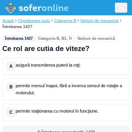
Acasă
Chestionare auto
Categoria B
Noțiuni de mecanică
Întrebarea 1427
Întrebarea 1427
Categoria B, B1, Tr
Noțiuni de mecanică
Ce rol are cutia de viteze?
asigură transmiterea puterii la roţi;
A
permite mersul înapoi, fără a inversa sensul de rotaţie a
B
motorului;
permite staţionarea cu motorul în funcţiune.
C