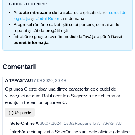
mai multă încredere.
Ai
toate întrebările de la sală
, cu explicații clare,
cursul de
legislație
și
Codul Rutier
la îndemână.
Progresul rămâne salvat: știi ce ai parcurs, ce mai ai de
repetat și cât de pregătit ești.
Întrebările greșite revin în mediul de învățare până
fixezi
corect informația
.
Comentarii
A TAPASTAU
17.09.2020, 20:49
Opțiunea C este doar una dintre caracteristicele cutiei de
viteze,nici de cum Rolul acesteia.Sugerez a se schimba ori
enunțul întrebării ori optiunea C.
Răspunde
SoferOnline A.
30.07.2024, 15:52
Răspuns la
A TAPASTAU
Întrebările din aplicația SoferOnline sunt cele oficiale (identice