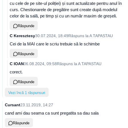
cu cele de pe site-ul poliției) și sunt actualizate pentru anul în
curs. Chestionarele de pregătire sunt create după modelul
celor de la sală, pe timp și cu un număr maxim de greșeli.
Răspunde
C Keresztesy
30.07.2024, 18:49
Răspuns la
A TAPASTAU
Cei de la MAI care le scriu trebuie să le schimbe
Răspunde
C IOAN
06.08.2024, 09:58
Răspuns la
A TAPASTAU
corect.
Răspunde
Vezi încă 1 răspunsuri
Cursant
23.11.2019, 14:27
cand ami dau seama ca sunt pregatita sa dau sala
Răspunde