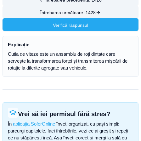
Întrebarea precedentă:
1426
Întrebarea următoare:
1428
Verifică răspunsul
Explicație
Cutia de viteze este un ansamblu de roți dințate care
servește la transformarea forței și transmiterea mișcării de
rotație la diferite agregate sau vehicule.
Vrei să iei permisul fără stres?
În
aplicația SoferOnline
înveți organizat, cu pași simpli:
parcurgi capitolele, faci întrebările, vezi ce ai greșit și repeți
ce nu stăpânești încă. Așa înveți corect și mergi la sală cu