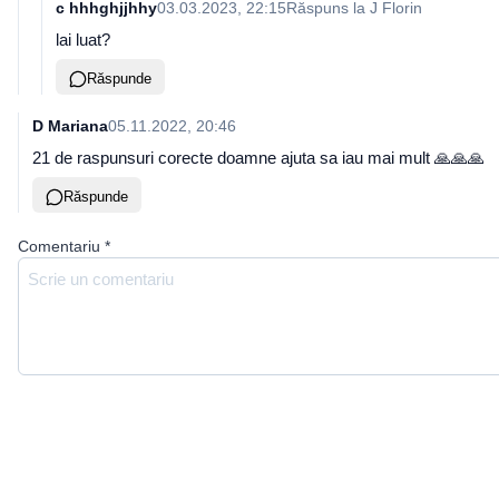
c hhhghjjhhy
03.03.2023, 22:15
Răspuns la
J Florin
lai luat?
Răspunde
D Mariana
05.11.2022, 20:46
21 de raspunsuri corecte doamne ajuta sa iau mai mult 🙏🙏🙏
Răspunde
Comentariu
*