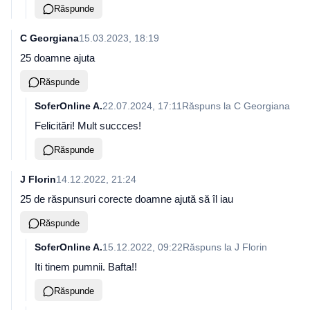
Răspunde
C Georgiana
15.03.2023, 18:19
25 doamne ajuta
Răspunde
SoferOnline A.
22.07.2024, 17:11
Răspuns la
C Georgiana
Felicitări! Mult succces!
Răspunde
J Florin
14.12.2022, 21:24
25 de răspunsuri corecte doamne ajută să îl iau
Răspunde
SoferOnline A.
15.12.2022, 09:22
Răspuns la
J Florin
Iti tinem pumnii. Bafta!!
Răspunde