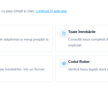
e cu pași simpli și clari,
continuă în aplicația
Toate întrebările
le stăpânești și mergi pregătit la
Consultă baza completă de 
explicații.
Codul Rutier
e întrebărilor, într-un format
Verifică baza legală dacă v