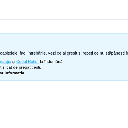
capitolele, faci întrebările, vezi ce ai greșit și repeți ce nu stăpâneșt
islație
și
Codul Rutier
la îndemână.
 și cât de pregătit ești.
ect informația
.