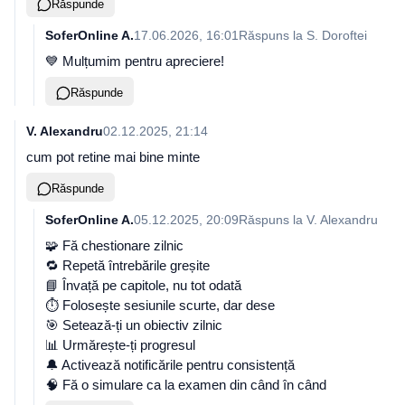
Răspunde
SoferOnline A.
17.06.2026, 16:01
Răspuns la
S. Doroftei
💙 Mulțumim pentru apreciere!
Răspunde
V. Alexandru
02.12.2025, 21:14
cum pot retine mai bine minte
Răspunde
SoferOnline A.
05.12.2025, 20:09
Răspuns la
V. Alexandru
🧩 Fă chestionare zilnic
🔁 Repetă întrebările greșite
📘 Învață pe capitole, nu tot odată
⏱️ Folosește sesiunile scurte, dar dese
🎯 Setează-ți un obiectiv zilnic
📊 Urmărește-ți progresul
🔔 Activează notificările pentru consistență
🧠 Fă o simulare ca la examen din când în când