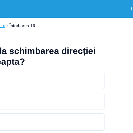
ere
Întrebarea 16
 la schimbarea direcției
eapta?