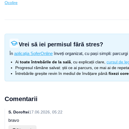
Ocolire
Vrei să iei permisul fără stres?
În
aplicația SoferOnline
înveți organizat, cu pași simpli: parcurgi 
Ai
toate întrebările de la sală
, cu explicații clare,
cursul de leg
Progresul rămâne salvat: știi ce ai parcurs, ce mai ai de repetat
Întrebările greșite revin în mediul de învățare până
fixezi cor
Comentarii
S. Doroftei
17.06.2026, 05:22
bravo