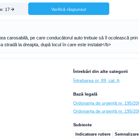
re:
17
Verifică răspunsul
tea carosabilă, pe care conducătorul auto trebuie să îl ocolească prin
a stradă la dreapta, după locul în care este instalat</b>
Întrebări din alte categorii
Întrebarea nr. 89, cat. A
Bază legală
Ordonanța de urgență nr. 195/2002
Ordonanța de urgență nr. 195/2002
Subiecte
Indicatoare rutiere
Semnalizare 