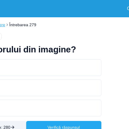
ere
Întrebarea 279
orului din imagine?
e:
280
Verifică răspunsul