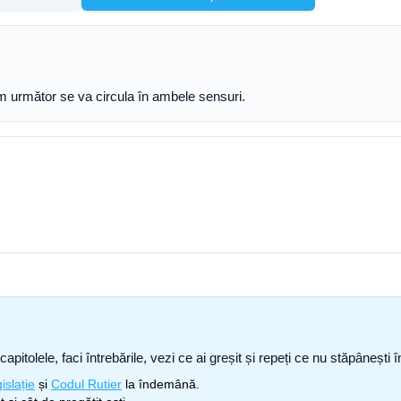
um următor se va circula în ambele sensuri.
capitolele, faci întrebările, vezi ce ai greșit și repeți ce nu stăpâneșt
islație
și
Codul Rutier
la îndemână.