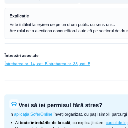
Explicație
Este întâlnit la ieșirea de pe un drum public cu sens unic.
Are rolul de a atenționa conducătorul auto că pe sectorul de dr
Întrebări asociate
Întrebarea nr. 14, cat. B
Întrebarea nr. 38, cat. B
Vrei să iei permisul fără stres?
În
aplicația SoferOnline
înveți organizat, cu pași simpli: parcurgi 
Ai
toate întrebările de la sală
, cu explicații clare,
cursul de leg