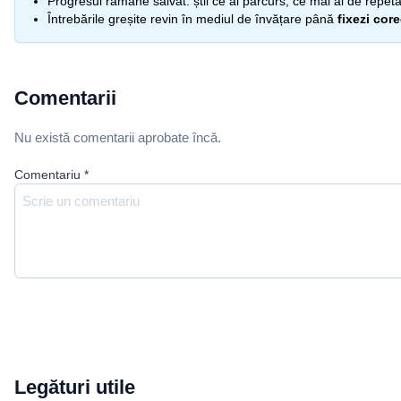
Progresul rămâne salvat: știi ce ai parcurs, ce mai ai de repetat
Întrebările greșite revin în mediul de învățare până
fixezi cor
Comentarii
Nu există comentarii aprobate încă.
Comentariu
*
Legături utile