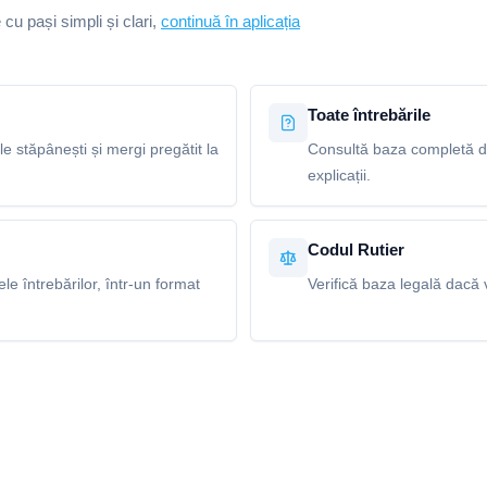
e cu pași simpli și clari,
continuă în aplicația
Toate întrebările
le stăpânești și mergi pregătit la
Consultă baza completă de 
explicații.
Codul Rutier
e întrebărilor, într-un format
Verifică baza legală dacă v