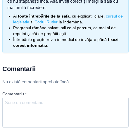
ce nu stăpânești încă. Așa înveți corect și mergi la sală cu
mai multă încredere.
Ai
toate întrebările de la sală
, cu explicații clare,
cursul de
legislație
și
Codul Rutier
la îndemână.
Progresul rămâne salvat: știi ce ai parcurs, ce mai ai de
repetat și cât de pregătit ești.
Întrebările greșite revin în mediul de învățare până
fixezi
corect informația
.
Comentarii
Nu există comentarii aprobate încă.
Comentariu
*