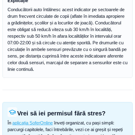
Explicație
Conducătorii auto întâlnesc acest indicator pe sectoarele de
drum frecvent circulate de copii (aflate în imediata apropiere
a grădinițelor, școlilor și a locurilor de joacă). Conducătorul
este obligat să reducă viteza sub 30 km/h în localități,
respectiv sub 50 km/h în afara localităților în intervalul orar
07:00-22:00 și să circule cu atenție sporită. Pe drumurile cu
circulație în ambele sensuri prevăzute cu o singură bandă pe
sens, pe distanța cuprinsă între aceste indicatoare aferente
celor două sensuri, marcajul de separare a sensurilor este cu
linie continuă.
Vrei să iei permisul fără stres?
În
aplicația SoferOnline
înveți organizat, cu pași simpli:
parcurgi capitolele, faci întrebările, vezi ce ai greșit și repeți