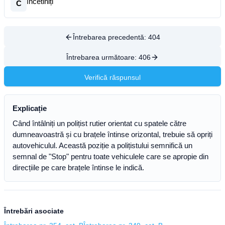
încetiniți
C
Întrebarea precedentă:
404
Întrebarea următoare:
406
Verifică răspunsul
Explicație
Când întâlniți un polițist rutier orientat cu spatele către
dumneavoastră și cu brațele întinse orizontal, trebuie să opriți
autovehiculul. Această poziție a polițistului semnifică un
semnal de "Stop" pentru toate vehiculele care se apropie din
direcțiile pe care brațele întinse le indică.
Întrebări asociate