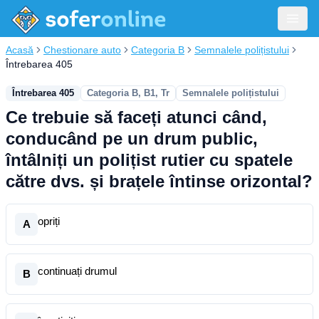
Acasă
Chestionare auto
Categoria B
Semnalele polițistului
Întrebarea 405
Întrebarea 405
Categoria B, B1, Tr
Semnalele polițistului
Ce trebuie să faceți atunci când,
conducând pe un drum public,
întâlniți un polițist rutier cu spatele
către dvs. și brațele întinse orizontal?
opriți
A
continuați drumul
B