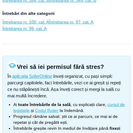
Întrebarea nr. 354, cat. B
Întrebarea nr. 349, cat. B
Întrebări din alte categorii
Întrebarea nr. 100, cat. A
Întrebarea nr. 97, cat. A
Întrebarea nr. 99, cat. A
Vrei să iei permisul fără stres?
În
aplicația SoferOnline
înveți organizat, cu pași simpli:
parcurgi capitolele, faci întrebările, vezi ce ai greșit și repeți
ce nu stăpânești încă. Așa înveți corect și mergi la sală cu
mai multă încredere.
Ai
toate întrebările de la sală
, cu explicații clare,
cursul de
legislație
și
Codul Rutier
la îndemână.
Progresul rămâne salvat: știi ce ai parcurs, ce mai ai de
repetat și cât de pregătit ești.
Întrebările greșite revin în mediul de învățare până
fixezi