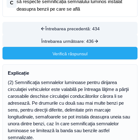
să respecte semnificația semnalului luminos instalat
C
deasupra benzii pe care se află
Întrebarea precedentă:
434
Întrebarea următoare:
436
Verifică răspunsul
Explicație
(2) Semnificaţia semnalelor luminoase pentru dirijarea
circulaţiei vehiculelor este valabilă pe întreaga lăţime a părţii
carosabile deschise circulaţiei conducătorilor cărora li se
adresează. Pe drumurile cu două sau mai multe benzi pe
sens, pentru direcţii diferite, delimitate prin marcaje
longitudinale, semafoarele se pot instala deasupra uneia sau
unora dintre benzi, caz în care semnificaţia semnalelor
luminoase se limitează la banda sau benzile astfel
semnalizate.