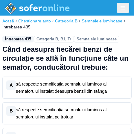
Acasă
Chestionare auto
Categoria B
Semnalele luminoase
Întrebarea 435
Întrebarea 435
Categoria B, B1, Tr
Semnalele luminoase
Când deasupra fiecărei benzi de
circulație se află în funcțiune câte un
semafor, conducătorul trebuie:
să respecte semnificația semnalului luminos al
A
semaforului instalat deasupra benzii din stânga
să respecte semnificația semnalului luminos al
B
semaforului instalat pe trotuar