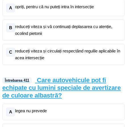
opriți, pentru că nu puteți intra în intersecție
A
reduceți viteza și vă continuați deplasarea cu atenție,
B
ocolind pietonii
reduceți viteza și circulați respectând regulile aplicabile în
C
acea intersecție
Care autovehicule pot fi
Întrebarea
411
echipate cu lumini speciale de avertizare
de culoare albastră?
legea nu prevede
A