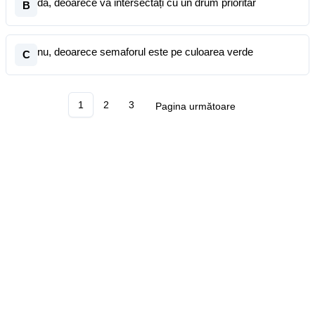
da, deoarece vă intersectați cu un drum prioritar
B
nu, deoarece semaforul este pe culoarea verde
C
1
2
3
Pagina următoare