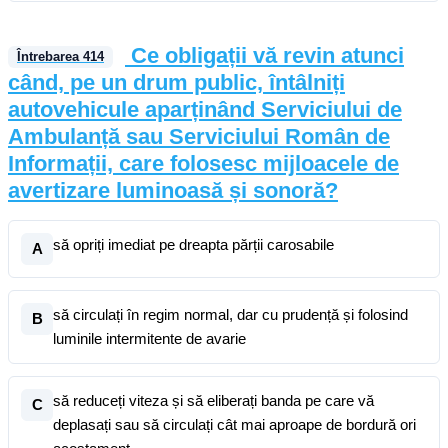
Ce obligații vă revin atunci
Întrebarea
414
când, pe un drum public, întâlniți
autovehicule aparținând Serviciului de
Ambulanță sau Serviciului Român de
Informații, care folosesc mijloacele de
avertizare luminoasă și sonoră?
să opriți imediat pe dreapta părții carosabile
A
să circulați în regim normal, dar cu prudență și folosind
B
luminile intermitente de avarie
să reduceți viteza și să eliberați banda pe care vă
C
deplasați sau să circulați cât mai aproape de bordură ori