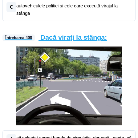
autovehiculele poliției și cele care execută virajul la
C
stânga
Dacă virați la stânga:
Întrebarea
408
ați selectat corect banda de circulație, dar opriți, pentru că