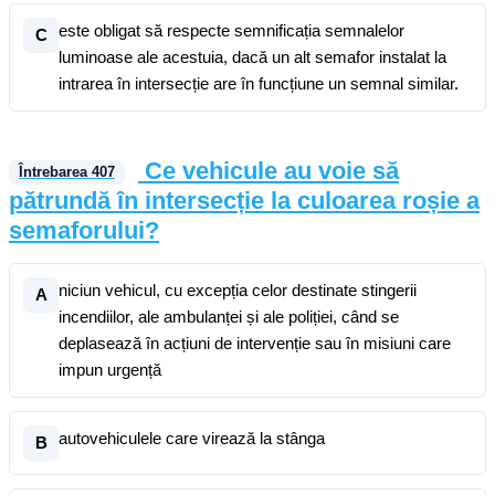
este obligat să respecte semnificația semnalelor
C
luminoase ale acestuia, dacă un alt semafor instalat la
intrarea în intersecție are în funcțiune un semnal similar.
Ce vehicule au voie să
Întrebarea
407
pătrundă în intersecție la culoarea roșie a
semaforului?
niciun vehicul, cu excepția celor destinate stingerii
A
incendiilor, ale ambulanței și ale poliției, când se
deplasează în acțiuni de intervenție sau în misiuni care
impun urgență
autovehiculele care virează la stânga
B