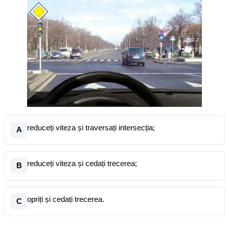
reduceți viteza și traversați intersecția;
A
reduceți viteza și cedați trecerea;
B
opriți și cedați trecerea.
C