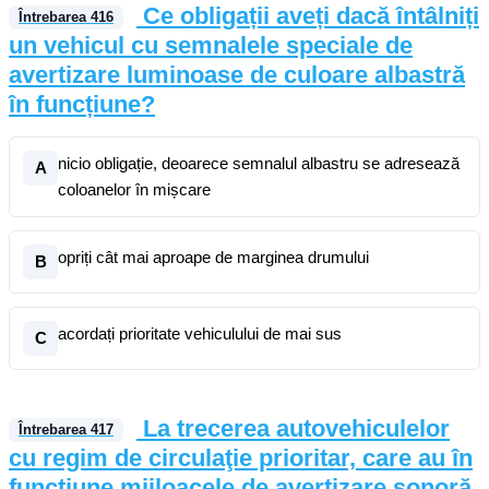
Ce obligații aveți dacă întâlniți
Întrebarea
416
un vehicul cu semnalele speciale de
avertizare luminoase de culoare albastră
în funcțiune?
nicio obligație, deoarece semnalul albastru se adresează
A
coloanelor în mișcare
opriți cât mai aproape de marginea drumului
B
acordați prioritate vehiculului de mai sus
C
La trecerea autovehiculelor
Întrebarea
417
cu regim de circulaţie prioritar, care au în
funcţiune mijloacele de avertizare sonoră