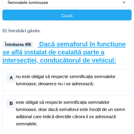
Semnalele luminoase
Caută
51 întrebări găsite.
Dacă semaforul în funcțiune
Întrebarea
406
se află instalat de cealaltă parte a
intersecției, conducătorul de vehicul:
nu este obligat să respecte semnificația semnalelor
A
luminoase, deoarece nu i se adresează;
este obligat să respecte semnificația semnalelor
B
luminoase, doar dacă semaforul este însoțit de un semn
adițional care indică direcțiile cărora li se adresează
semnalele;