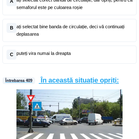
A
semaforul este pe culoarea roșie
ați selectat bine banda de circulație, deci vă continuați
B
deplasarea
puteți vira numai la dreapta
C
În această situație opriți:
Întrebarea
409