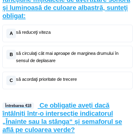
şi luminoasă de culoare albastră, sunteţi
obligat:
să reduceţi viteza
A
să circulaţi cât mai aproape de marginea drumului în
B
sensul de deplasare
să acordaţi prioritate de trecere
C
Ce obligație aveți dacă
Întrebarea
418
întâlniți într-o intersecție indicatorul
„Înainte sau la stânga“ și semaforul se
află pe culoarea verde?