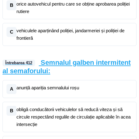
orice autovehicul pentru care se obține aprobarea poliției
B
rutiere
vehiculele aparținând poliției, jandarmeriei și poliției de
C
frontieră
Semnalul galben intermitent
Întrebarea
412
al semaforului:
anunță apariția semnalului roșu
A
obligă conducătorii vehiculelor să reducă viteza și să
B
circule respectând regulile de circulație aplicabile în acea
intersecție