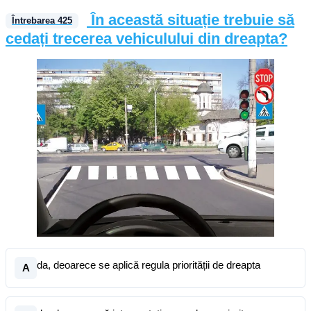
În această situație trebuie să
Întrebarea
425
cedați trecerea vehiculului din dreapta?
da, deoarece se aplică regula priorității de dreapta
A