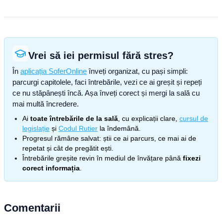
Vrei să iei permisul fără stres?
În
aplicația SoferOnline
înveți organizat, cu pași simpli:
parcurgi capitolele, faci întrebările, vezi ce ai greșit și repeți
ce nu stăpânești încă. Așa înveți corect și mergi la sală cu
mai multă încredere.
Ai
toate întrebările de la sală
, cu explicații clare,
cursul de
legislație
și
Codul Rutier
la îndemână.
Progresul rămâne salvat: știi ce ai parcurs, ce mai ai de
repetat și cât de pregătit ești.
Întrebările greșite revin în mediul de învățare până
fixezi
corect informația
.
Comentarii