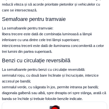
reducă viteza și să acorde prioritate pietonilor și vehiculelor cu
care se intersectează.
Semafoare pentru tramvaie
La semafoarele pentru tramvaie:
libera trecere este dată de combinația luminoasă a lămpii
inferioare cu una dintre cele trei lămpi superioare;
interzicerea trecerii este dată de iluminarea concomitentă a celor
trei lumini din partea superioară.
Benzi cu circulație reversibilă
La semafoarele pentru benzi cu circulație reversibilă:
semnalul roșu, cu două bare înclinate și încrucișate, interzice
accesul pe bandă;
semnalul verde, cu săgeata în jos, permite intrarea pe bandă;
diagonala galbenă sau albă, spre dreapta ori spre stânga, arată că
banda se închide și trebuie folosite benzile indicate.