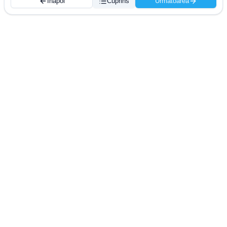
Înapoi
Cuprins
Următoarea