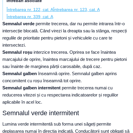
Întrebări asociate
Întrebarea nr. 122, cat. A
Întrebarea nr. 123, cat. A
Întrebarea nr. 339, cat. A
Semnalul verde
permite trecerea, dar nu permite intrarea într-o
intersecție blocată. Când virezi la dreapta sau la stânga, respecți
regulile de prioritate pentru pietoni și vehiculele cu care te
intersectezi.
Semnalul roșu
interzice trecerea. Oprirea se face înaintea
marcajului de oprire, înaintea marcajului de trecere pentru pietoni
sau înainte de marginea părții carosabile, după caz.
Semnalul galben
înseamnă oprire. Semnalul galben aprins
concomitent cu roșu înseamnă tot oprire.
Semnalul galben intermitent
permite trecerea numai cu
reducerea vitezei și cu respectarea indicatoarelor și regulilor
aplicabile în acel loc.
Semnalul verde intermitent
Lumina verde intermitentă sub forma unei săgeți permite
deplasarea numai în direcția indicată. Conducătorii sunt obligați să