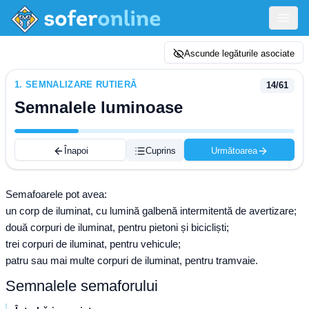
Ascunde legăturile asociate
1
.
SEMNALIZARE RUTIERĂ
14
/
61
Semnalele luminoase
Înapoi
Cuprins
Următoarea
Semafoarele pot avea:
un corp de iluminat, cu lumină galbenă intermitentă de avertizare;
două corpuri de iluminat, pentru pietoni și bicicliști;
trei corpuri de iluminat, pentru vehicule;
patru sau mai multe corpuri de iluminat, pentru tramvaie.
Semnalele semaforului