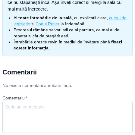
ce nu stăpânești încă. Așa înveți corect și mergi la sală cu
mai multă încredere.
Ai
toate întrebările de la sală
, cu explicații clare,
cursul de
legislație
și
Codul Rutier
la îndemână.
Progresul rămâne salvat: știi ce ai parcurs, ce mai ai de
repetat și cât de pregătit ești.
Întrebările greșite revin în mediul de învățare până
fixezi
corect informația
.
Comentarii
Nu există comentarii aprobate încă.
Comentariu
*