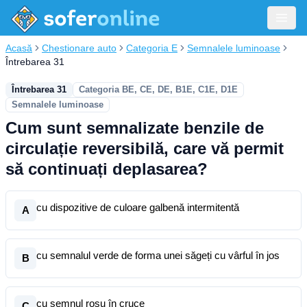
Acasă
Chestionare auto
Categoria E
Semnalele luminoase
Întrebarea 31
Întrebarea 31
Categoria BE, CE, DE, B1E, C1E, D1E
Semnalele luminoase
Cum sunt semnalizate benzile de
circulație reversibilă, care vă permit
să continuați deplasarea?
cu dispozitive de culoare galbenă intermitentă
A
cu semnalul verde de forma unei săgeți cu vârful în jos
B
cu semnul roșu în cruce
C