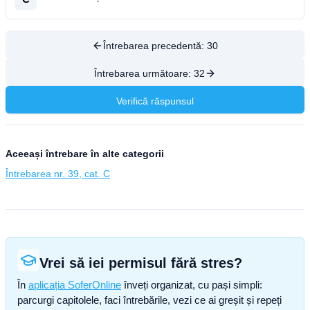
Întrebarea precedentă:
30
Întrebarea următoare:
32
Verifică răspunsul
Aceeași întrebare în alte categorii
Întrebarea nr. 39, cat. C
Vrei să iei permisul fără stres?
În
aplicația SoferOnline
înveți organizat, cu pași simpli:
parcurgi capitolele, faci întrebările, vezi ce ai greșit și repeți