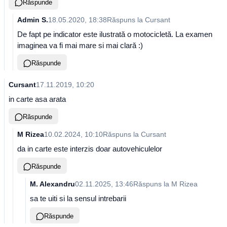
Răspunde
Admin S.
18.05.2020, 18:38
Răspuns la
Cursant
De fapt pe indicator este ilustrată o motocicletă. La examen
imaginea va fi mai mare si mai clară :)
Răspunde
Cursant
17.11.2019, 10:20
in carte asa arata
Răspunde
M Rizea
10.02.2024, 10:10
Răspuns la
Cursant
da in carte este interzis doar autovehiculelor
Răspunde
M. Alexandru
02.11.2025, 13:46
Răspuns la
M Rizea
sa te uiti si la sensul intrebarii
Răspunde