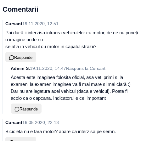
Comentarii
Cursant
19.11.2020, 12:51
Pai dacă ii interzisa intrarea vehiculelor cu motor, de ce nu puneți
o imagine unde nu
se afla în vehicul cu motor în capătul străzii?
Răspunde
Admin S.
19.11.2020, 14:47
Răspuns la
Cursant
Acesta este imaginea folosita oficial, asa veti primi si la
examen, la examen imaginea va fi mai mare si mai clară :)
Dar nu are legatura acel vehicul (daca e vehicul). Poate fi
acolo ca o capcana. Indicatorul e cel important
Răspunde
Cursant
16.05.2020, 22:13
Bicicleta nu e fara motor? apare ca interzisa pe semn.