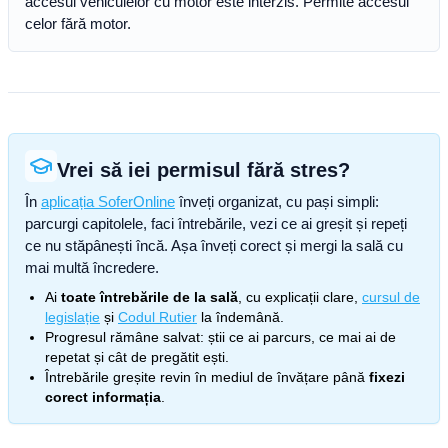
accesul vehiculelor cu motor este interzis. Permite accesul
celor fără motor.
Vrei să iei permisul fără stres?
În
aplicația SoferOnline
înveți organizat, cu pași simpli:
parcurgi capitolele, faci întrebările, vezi ce ai greșit și repeți
ce nu stăpânești încă. Așa înveți corect și mergi la sală cu
mai multă încredere.
Ai
toate întrebările de la sală
, cu explicații clare,
cursul de
legislație
și
Codul Rutier
la îndemână.
Progresul rămâne salvat: știi ce ai parcurs, ce mai ai de
repetat și cât de pregătit ești.
Întrebările greșite revin în mediul de învățare până
fixezi
corect informația
.