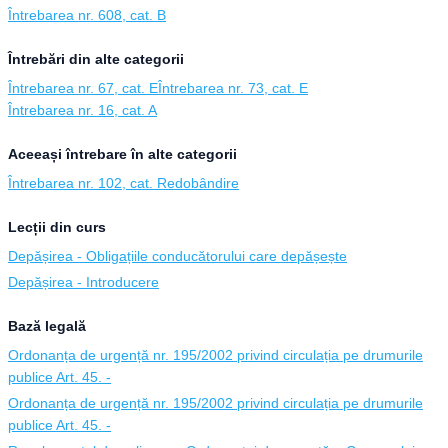
Întrebarea nr. 608, cat. B
Întrebări din alte categorii
Întrebarea nr. 67, cat. E
Întrebarea nr. 73, cat. E
Întrebarea nr. 16, cat. A
Aceeași întrebare în alte categorii
Întrebarea nr. 102, cat. Redobândire
Lecții din curs
Depășirea - Obligațiile conducătorului care depășește
Depășirea - Introducere
Bază legală
Ordonanța de urgență nr. 195/2002 privind circulația pe drumurile
publice Art. 45. -
Ordonanța de urgență nr. 195/2002 privind circulația pe drumurile
publice Art. 45. -