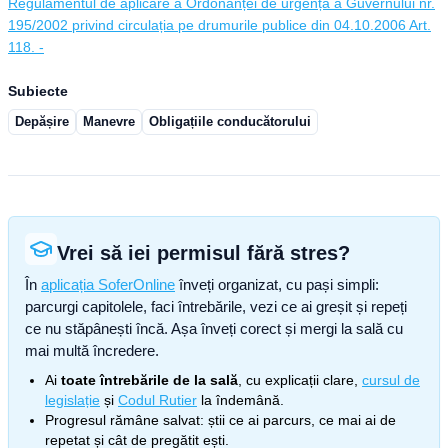
Regulamentul de aplicare a Ordonanței de urgență a Guvernului nr.
195/2002 privind circulația pe drumurile publice din 04.10.2006 Art.
118. -
Subiecte
Depășire
Manevre
Obligațiile conducătorului
Vrei să iei permisul fără stres?
În
aplicația SoferOnline
înveți organizat, cu pași simpli:
parcurgi capitolele, faci întrebările, vezi ce ai greșit și repeți
ce nu stăpânești încă. Așa înveți corect și mergi la sală cu
mai multă încredere.
Ai
toate întrebările de la sală
, cu explicații clare,
cursul de
legislație
și
Codul Rutier
la îndemână.
Progresul rămâne salvat: știi ce ai parcurs, ce mai ai de
repetat și cât de pregătit ești.