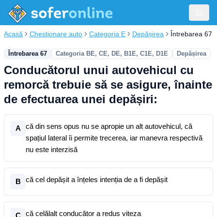
Acasă
Chestionare auto
Categoria E
Depășirea
Întrebarea 67
Întrebarea 67
Categoria BE, CE, DE, B1E, C1E, D1E
Depășirea
Conducătorul unui autovehicul cu
remorcă trebuie să se asigure, înainte
de efectuarea unei depășiri:
că din sens opus nu se apropie un alt autovehicul, că
A
spațiul lateral îi permite trecerea, iar manevra respectivă
nu este interzisă
că cel depășit a înțeles intenția de a fi depășit
B
că celălalt conducător a redus viteza
C