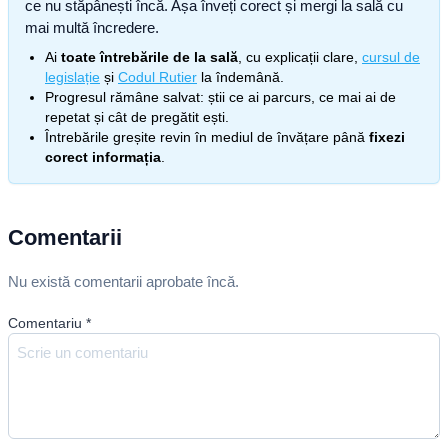
ce nu stăpânești încă. Așa înveți corect și mergi la sală cu
mai multă încredere.
Ai
toate întrebările de la sală
, cu explicații clare,
cursul de
legislație
și
Codul Rutier
la îndemână.
Progresul rămâne salvat: știi ce ai parcurs, ce mai ai de
repetat și cât de pregătit ești.
Întrebările greșite revin în mediul de învățare până
fixezi
corect informația
.
Comentarii
Nu există comentarii aprobate încă.
Comentariu
*