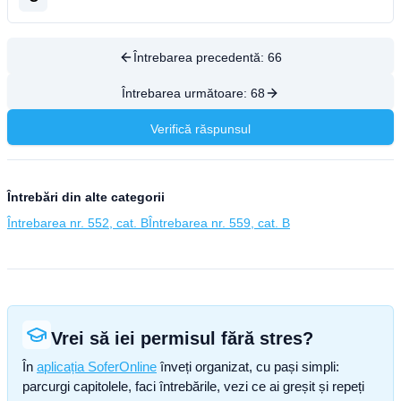
Întrebarea precedentă:
66
Întrebarea următoare:
68
Verifică răspunsul
Întrebări din alte categorii
Întrebarea nr. 552, cat. B
Întrebarea nr. 559, cat. B
Vrei să iei permisul fără stres?
În
aplicația SoferOnline
înveți organizat, cu pași simpli:
parcurgi capitolele, faci întrebările, vezi ce ai greșit și repeți