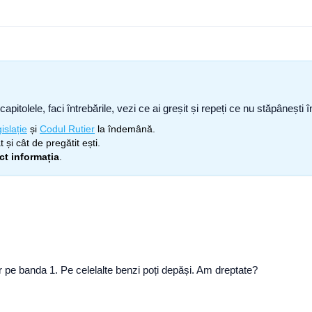
capitolele, faci întrebările, vezi ce ai greșit și repeți ce nu stăpâneșt
islație
și
Codul Rutier
la îndemână.
 și cât de pregătit ești.
ect informația
.
oar pe banda 1. Pe celelalte benzi poți depăși. Am dreptate?