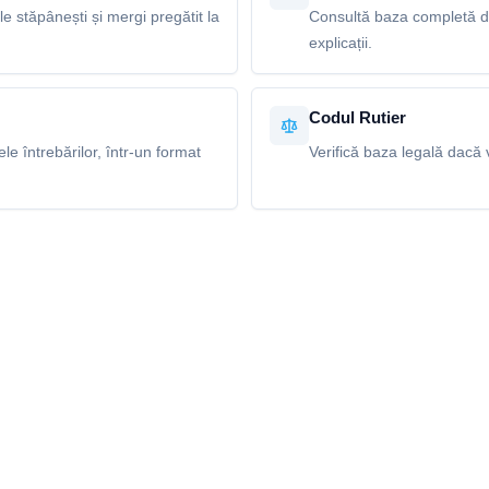
le stăpânești și mergi pregătit la
Consultă baza completă de 
explicații.
Codul Rutier
e întrebărilor, într-un format
Verifică baza legală dacă v