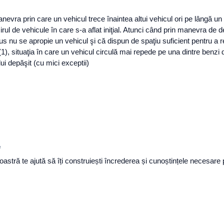
anevra prin care un vehicul trece înaintea altui vehicul ori pe lângă un
şirul de vehicule în care s-a aflat iniţial. Atunci când prin manevra de
s nu se apropie un vehicul şi că dispun de spaţiu suficient pentru a re
(1), situaţia în care un vehicul circulă mai repede pe una dintre benzi
ui depăşit (cu mici exceptii)
e
noastră te ajută să îți construiești încrederea și cunoștințele necesa