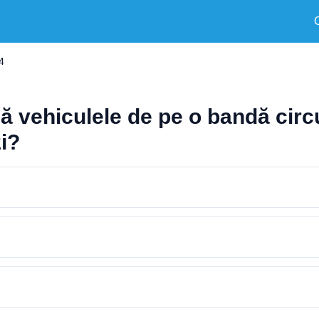
4
că vehiculele de pe o bandă cir
zi?