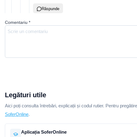
Răspunde
Comentariu
*
Legături utile
Aici poți consulta întrebări, explicații și codul rutier. Pentru pregătir
SoferOnline
.
Aplicația SoferOnline