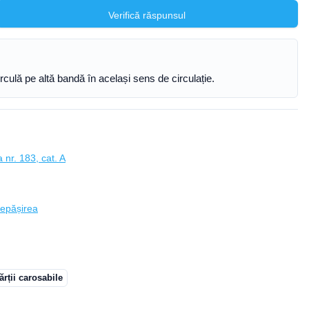
Verifică răspunsul
irculă pe altă bandă în același sens de circulație.
 nr. 183, cat. A
depășirea
ărții carosabile