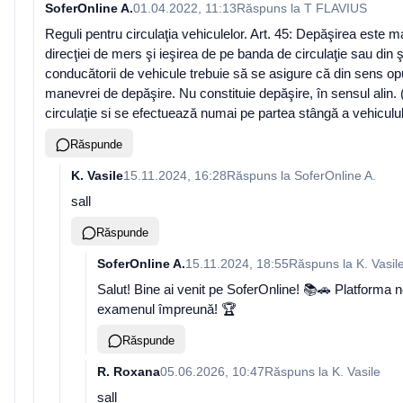
SoferOnline A.
01.04.2022, 11:13
Răspuns la
T FLAVIUS
Reguli pentru circulaţia vehiculelor. Art. 45: Depăşirea este m
direcţiei de mers şi ieşirea de pe banda de circulaţie sau din 
conducătorii de vehicule trebuie să se asigure că din sens opu
manevrei de depăşire. Nu constituie depăşire, în sensul alin. 
circulaţie si se efectuează numai pe partea stângă a vehiculul
Răspunde
K. Vasile
15.11.2024, 16:28
Răspuns la
SoferOnline A.
sall
Răspunde
SoferOnline A.
15.11.2024, 18:55
Răspuns la
K. Vasil
Salut! Bine ai venit pe SoferOnline! 📚🚗 Platforma 
examenul împreună! 🏆
Răspunde
R. Roxana
05.06.2026, 10:47
Răspuns la
K. Vasile
sall