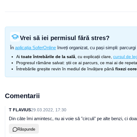
Vrei să iei permisul fără stres?
În
aplicația SoferOnline
înveți organizat, cu pași simpli: parcurgi 
Ai
toate întrebările de la sală
, cu explicații clare,
cursul de leg
Progresul rămâne salvat: știi ce ai parcurs, ce mai ai de repetat
Întrebările greșite revin în mediul de învățare până
fixezi cor
Comentarii
T FLAVIUS
29.03.2022, 17:30
Din câte îmi amintesc, nu ai voie să "circuli" pe alte benzi, ci d
Răspunde