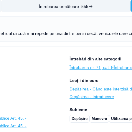
Întrebarea următoare:
555
n vehicul circulă mai repede pe una dintre benzi decât vehiculele care c
Întrebări din alte categorii
Întrebarea nr. 71, cat. E
Întrebarea
Lecții din curs
Depășirea - Când este interzisă 
Depășirea - Introducere
Subiecte
lice Art. 45. -
Depășire
Manevre
Utilizarea p
lice Art. 45. -