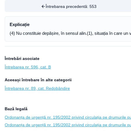
Întrebarea precedentă:
553
Explicație
(4) Nu constituie depășire, în sensul alin.(1), situația în care u
Întrebări asociate
Întrebarea nr. 596, cat. B
Aceeași întrebare în alte categorii
Întrebarea nr. 89, cat. Redobândire
Bază legală
Ordonanța de urgență nr. 195/2002 privind circulația pe drumurile pub
Ordonanța de urgență nr. 195/2002 privind circulația pe drumurile pub