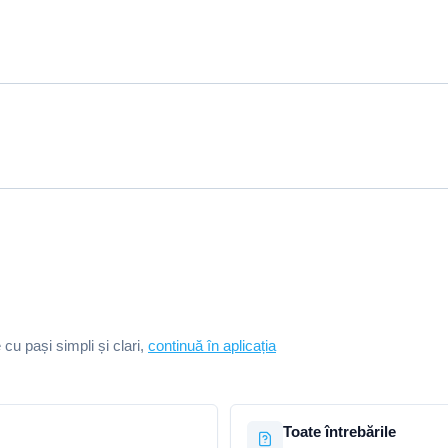
e cu pași simpli și clari,
continuă în aplicația
Toate întrebările