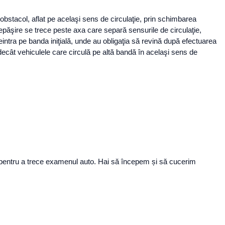
 obstacol, aflat pe acelaşi sens de circulaţie, prin schimbarea
 depăşire se trece peste axa care separă sensurile de circulaţie,
intra pe banda iniţială, unde au obligaţia să revină după efectuarea
 decât vehiculele care circulă pe altă bandă în acelaşi sens de
re pentru a trece examenul auto. Hai să începem și să cucerim