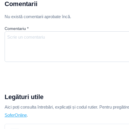
Comentarii
Nu există comentarii aprobate încă.
Comentariu
*
Legături utile
Aici poți consulta întrebări, explicații și codul rutier. Pentru pregătir
SoferOnline
.