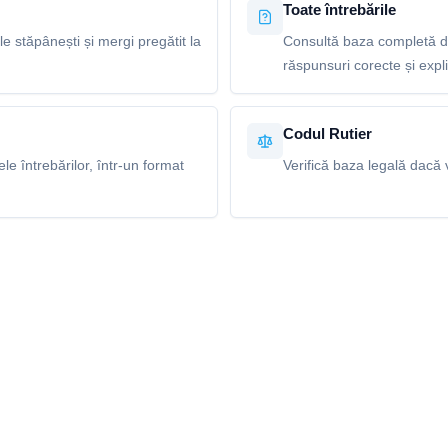
Toate întrebările
le stăpânești și mergi pregătit la
Consultă baza completă de
răspunsuri corecte și explic
Codul Rutier
e întrebărilor, într-un format
Verifică baza legală dacă v