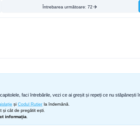
Întrebarea următoare:
72
capitolele, faci întrebările, vezi ce ai greșit și repeți ce nu stăpâneșt
islație
și
Codul Rutier
la îndemână.
 și cât de pregătit ești.
ect informația
.