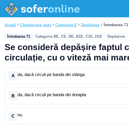
Acasă
Chestionare auto
Categoria E
Depășirea
Întrebarea 71
Întrebarea 71
Categoria BE, CE, DE, B1E, C1E, D1E
Depășirea
Se consideră depășire faptul 
circulație, cu o viteză mai mar
da, dacă circuli pe banda din stânga
A
da, dacă circuli pe banda din dreapta
B
nu
C