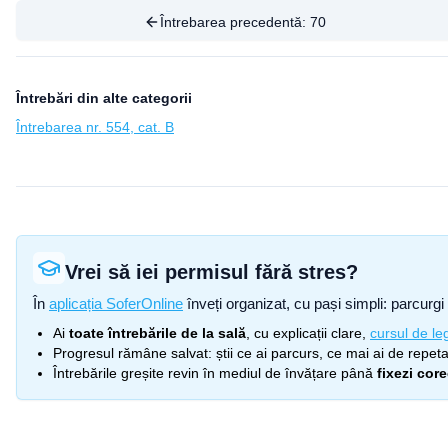
Întrebarea precedentă:
70
Întrebări din alte categorii
Întrebarea nr. 554, cat. B
Vrei să iei permisul fără stres?
În
aplicația SoferOnline
înveți organizat, cu pași simpli: parcurgi 
Ai
toate întrebările de la sală
, cu explicații clare,
cursul de leg
Progresul rămâne salvat: știi ce ai parcurs, ce mai ai de repetat
Întrebările greșite revin în mediul de învățare până
fixezi cor