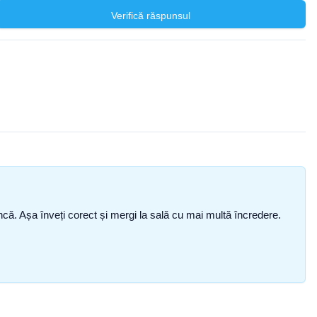
Verifică răspunsul
i încă. Așa înveți corect și mergi la sală cu mai multă încredere.