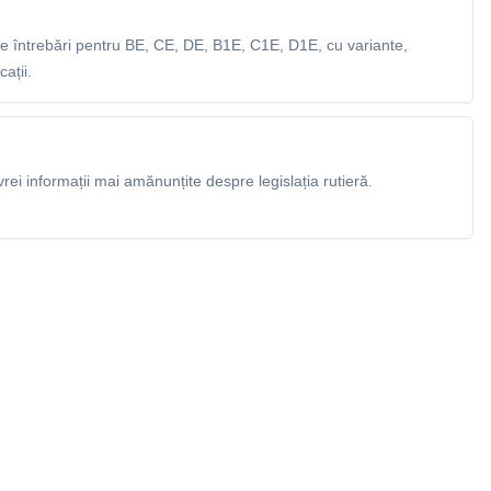
 întrebări pentru BE, CE, DE, B1E, C1E, D1E, cu variante,
ații.
rei informații mai amănunțite despre legislația rutieră.