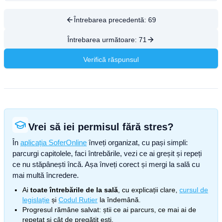
Întrebarea precedentă:
69
Întrebarea următoare:
71
Verifică răspunsul
Vrei să iei permisul fără stres?
În
aplicația SoferOnline
înveți organizat, cu pași simpli:
parcurgi capitolele, faci întrebările, vezi ce ai greșit și repeți
ce nu stăpânești încă. Așa înveți corect și mergi la sală cu
mai multă încredere.
Ai
toate întrebările de la sală
, cu explicații clare,
cursul de
legislație
și
Codul Rutier
la îndemână.
Progresul rămâne salvat: știi ce ai parcurs, ce mai ai de
repetat și cât de pregătit ești.