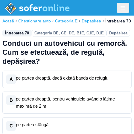
Acasă
Chestionare auto
Categoria E
Depășirea
Întrebarea 70
Întrebarea 70
Categoria BE, CE, DE, B1E, C1E, D1E
Depășirea
Conduci un autovehicul cu remorcă.
Cum se efectuează, de regulă,
depășirea?
pe partea dreaptă, dacă există banda de refugiu
A
pe partea dreaptă, pentru vehiculele având o lățime
B
maximă de 2 m
pe partea stângă
C