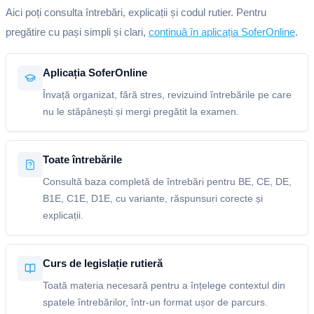
Aici poți consulta întrebări, explicații și codul rutier. Pentru
pregătire cu pași simpli și clari,
continuă în aplicația SoferOnline
.
Aplicația SoferOnline
Învață organizat, fără stres, revizuind întrebările pe care
nu le stăpânești și mergi pregătit la examen.
Toate întrebările
Consultă baza completă de întrebări pentru BE, CE, DE,
B1E, C1E, D1E, cu variante, răspunsuri corecte și
explicații.
Curs de legislație rutieră
Toată materia necesară pentru a înțelege contextul din
spatele întrebărilor, într-un format ușor de parcurs.