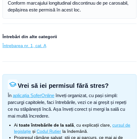
Conform marcajului longitudinal discontinuu de pe carosabil,
depășirea este permisă în acest loc.
Întrebări din alte categorii
Întrebarea nr. 1, cat. A
Vrei să iei permisul fără stres?
În
aplicația SoferOnline
înveți organizat, cu pași simpli:
parcurgi capitolele, faci întrebările, vezi ce ai greșit și repeți
ce nu stăpânești încă. Așa înveți corect și mergi la sală cu
mai multă încredere.
Ai
toate întrebările de la sală
, cu explicații clare,
cursul de
legislație
și
Codul Rutier
la îndemână.
Progresul rămâne salvat: știi ce ai parcurs, ce mai ai de