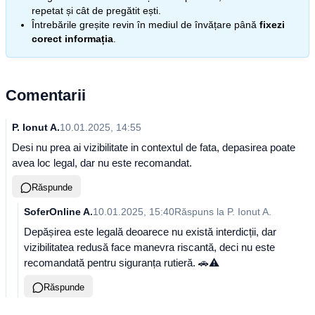
repetat și cât de pregătit ești.
Întrebările greșite revin în mediul de învățare până
fixezi
corect informația
.
Comentarii
P. Ionut A.
10.01.2025, 14:55
Desi nu prea ai vizibilitate in contextul de fata, depasirea poate
avea loc legal, dar nu este recomandat.
Răspunde
SoferOnline A.
10.01.2025, 15:40
Răspuns la
P. Ionut A.
Depășirea este legală deoarece nu există interdicții, dar
vizibilitatea redusă face manevra riscantă, deci nu este
recomandată pentru siguranța rutieră. 🚗⚠️
Răspunde