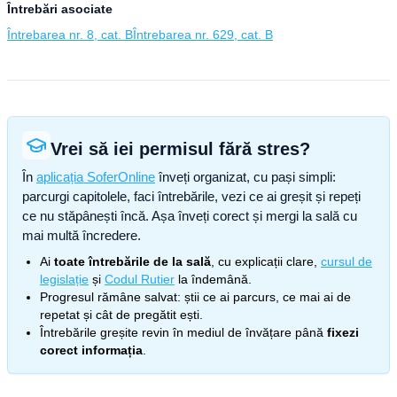
Întrebări asociate
Întrebarea nr. 8, cat. B
Întrebarea nr. 629, cat. B
Vrei să iei permisul fără stres?
În
aplicația SoferOnline
înveți organizat, cu pași simpli:
parcurgi capitolele, faci întrebările, vezi ce ai greșit și repeți
ce nu stăpânești încă. Așa înveți corect și mergi la sală cu
mai multă încredere.
Ai
toate întrebările de la sală
, cu explicații clare,
cursul de
legislație
și
Codul Rutier
la îndemână.
Progresul rămâne salvat: știi ce ai parcurs, ce mai ai de
repetat și cât de pregătit ești.
Întrebările greșite revin în mediul de învățare până
fixezi
corect informația
.