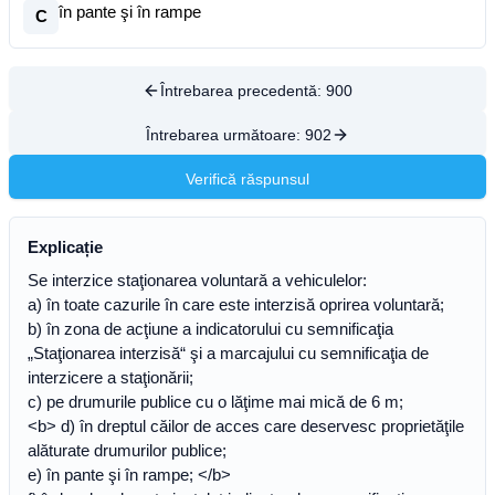
în pante şi în rampe
C
Întrebarea precedentă:
900
Întrebarea următoare:
902
Verifică răspunsul
Explicație
Se interzice staţionarea voluntară a vehiculelor:
a) în toate cazurile în care este interzisă oprirea voluntară;
b) în zona de acţiune a indicatorului cu semnificaţia
„Staţionarea interzisă“ şi a marcajului cu semnificaţia de
interzicere a staţionării;
c) pe drumurile publice cu o lăţime mai mică de 6 m;
<b> d) în dreptul căilor de acces care deservesc proprietăţile
alăturate drumurilor publice;
e) în pante şi în rampe; </b>