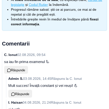
legislație
și
Codul Rutier
la îndemână.
Progresul rămâne salvat: știi ce ai parcurs, ce mai ai de
repetat și cât de pregătit ești.
Întrebările greșite revin în mediul de învățare până
fixezi
corect informația
.
Comentarii
C. Ionut
02.08.2026, 09:54
sa iau fin prima examenul 🦾
Răspunde
Admin S.
03.08.2026, 14:45
Răspuns la
C. Ionut
Mult succes! Învață constant și vei reuși! 💪
Răspunde
I. Haisan
04.08.2026, 21:24
Răspuns la
C. Ionut