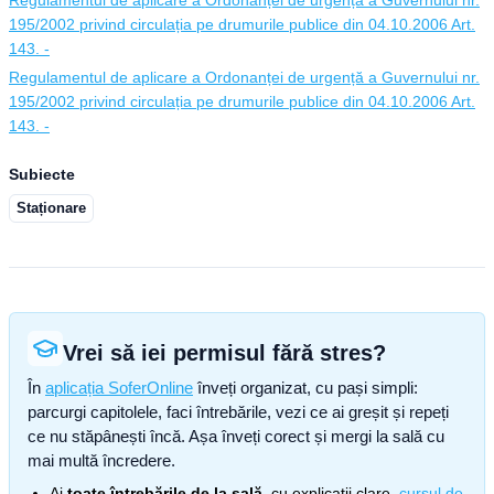
Regulamentul de aplicare a Ordonanței de urgență a Guvernului nr.
195/2002 privind circulația pe drumurile publice din 04.10.2006 Art.
143. -
Regulamentul de aplicare a Ordonanței de urgență a Guvernului nr.
195/2002 privind circulația pe drumurile publice din 04.10.2006 Art.
143. -
Subiecte
Staționare
Vrei să iei permisul fără stres?
În
aplicația SoferOnline
înveți organizat, cu pași simpli:
parcurgi capitolele, faci întrebările, vezi ce ai greșit și repeți
ce nu stăpânești încă. Așa înveți corect și mergi la sală cu
mai multă încredere.
Ai
toate întrebările de la sală
, cu explicații clare,
cursul de