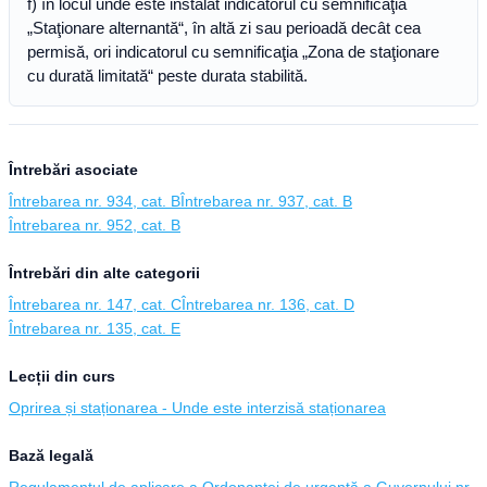
f) în locul unde este instalat indicatorul cu semnificaţia
„Staţionare alternantă“, în altă zi sau perioadă decât cea
permisă, ori indicatorul cu semnificaţia „Zona de staţionare
cu durată limitată“ peste durata stabilită.
Întrebări asociate
Întrebarea nr. 934, cat. B
Întrebarea nr. 937, cat. B
Întrebarea nr. 952, cat. B
Întrebări din alte categorii
Întrebarea nr. 147, cat. C
Întrebarea nr. 136, cat. D
Întrebarea nr. 135, cat. E
Lecții din curs
Oprirea și staționarea - Unde este interzisă staționarea
Bază legală