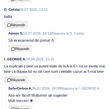
D. Cotirla
08.07.2026, 13:15
bafta
Răspunde
Admin S.
12.07.2026, 18:13
Răspuns la
D. Cotirla
Să iei examenul din prima! 💪
Răspunde
I. GEORGE A.
28.06.2026, 15:18
La explicatii e bine sa puneti toate de la A la E+ sa se invete mai
bine ca dupaia tot nu stii care sunt celelalte cazuri ar fi mai bine
Răspunde
SoferOnline A.
06.07.2026, 18:00
Răspuns la
I. GEORGE A.
Așa am făcut! Mulțumim de sugestie!
Mult succes! 🍀