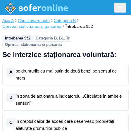
Acasă
Chestionare auto
Categoria B
Oprirea, staționarea și parcarea
Întrebarea 952
Întrebarea 952
Categoria B, B1, Tr
Oprirea, staționarea și parcarea
Se interzice staționarea voluntară:
pe drumurile cu mai puțin de două benzi pe sensul de
A
mers
în zona de acționare a indicatorului „Circulație în ambele
B
sensuri"
în dreptul căilor de acces care deservesc proprietăți
C
alăturate drumurilor publice