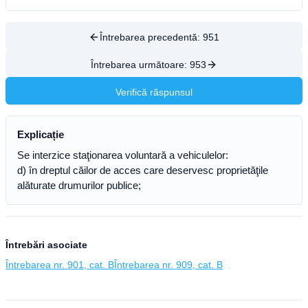
Întrebarea precedentă:
951
Întrebarea următoare:
953
Verifică răspunsul
Explicație
Se interzice staţionarea voluntară a vehiculelor:
d) în dreptul căilor de acces care deservesc proprietăţile
alăturate drumurilor publice;
Întrebări asociate
Întrebarea nr. 901, cat. B
Întrebarea nr. 909, cat. B