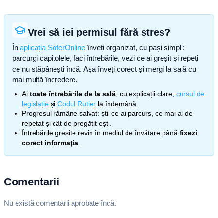
Vrei să iei permisul fără stres?
În
aplicația SoferOnline
înveți organizat, cu pași simpli:
parcurgi capitolele, faci întrebările, vezi ce ai greșit și repeți
ce nu stăpânești încă. Așa înveți corect și mergi la sală cu
mai multă încredere.
Ai
toate întrebările de la sală
, cu explicații clare,
cursul de
legislație
și
Codul Rutier
la îndemână.
Progresul rămâne salvat: știi ce ai parcurs, ce mai ai de
repetat și cât de pregătit ești.
Întrebările greșite revin în mediul de învățare până
fixezi
corect informația
.
Comentarii
Nu există comentarii aprobate încă.