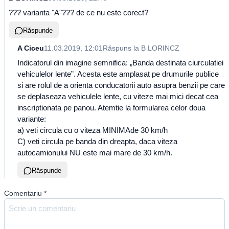
??? varianta "A"??? de ce nu este corect?
Răspunde
A Ciceu
11.03.2019, 12:01
Răspuns la
B LORINCZ
Indicatorul din imagine semnifica: „Banda destinata ciurculatiei
vehiculelor lente”. Acesta este amplasat pe drumurile publice
si are rolul de a orienta conducatorii auto asupra benzii pe care
se deplaseaza vehiculele lente, cu viteze mai mici decat cea
inscriptionata pe panou. Atemtie la formularea celor doua
variante:
a) veti circula cu o viteza MINIMAde 30 km/h
C) veti circula pe banda din dreapta, daca viteza
autocamionului NU este mai mare de 30 km/h.
Răspunde
Comentariu
*