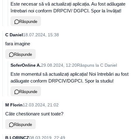
Este necesar să vă actualizați aplicația. Au fost adăugate
întrebari noi conform DRPCIV/ DGPCI. Spor la învățat!
Răspunde
C Daniel
18.07.2024, 15:38
fara imagine
Răspunde
SoferOnline A.
29.08.2024, 12:20
Răspuns la
C Daniel
Este momentul să actualizați aplicația! Noi întrebări au fost
adăugate conform DRPCIV/DGPCI. Spor la studiu!
Răspunde
M Florin
12.03.2024, 21:02
Câte chestionare sunt toate?
Răspunde
B LORINCZ
08.03.2019, 22:49