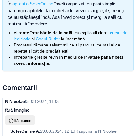
În
aplicația SoferOnline
înveți organizat, cu pași simpli:
parcurgi capitolele, faci întrebările, vezi ce ai greșit și repeți
ce nu stăpânești încă. Așa înveți corect și mergi la sală cu
mai multă încredere.
Ai
toate întrebările de la sală
, cu explicații clare,
cursul de
legislație
și
Codul Rutier
la îndemână.
Progresul rămâne salvat: știi ce ai parcurs, ce mai ai de
repetat și cât de pregătit ești.
Întrebările greșite revin în mediul de învățare până
fixezi
corect informația
.
Comentarii
N Nicolae
05.08.2024, 11:06
fără imagine
Răspunde
SoferOnline A.
29.08.2024, 12:19
Răspuns la
N Nicolae