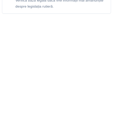
Verifică baza legală dacă vrei informații mai amănunțite
despre legislația rutieră.