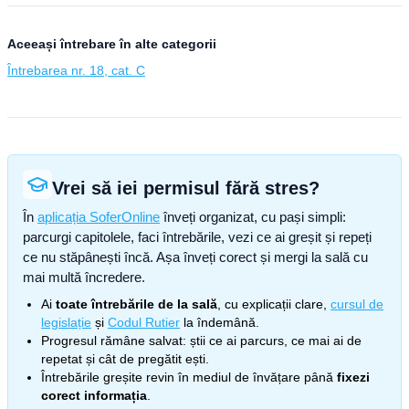
Aceeași întrebare în alte categorii
Întrebarea nr. 18, cat. C
Vrei să iei permisul fără stres?
În
aplicația SoferOnline
înveți organizat, cu pași simpli:
parcurgi capitolele, faci întrebările, vezi ce ai greșit și repeți
ce nu stăpânești încă. Așa înveți corect și mergi la sală cu
mai multă încredere.
Ai
toate întrebările de la sală
, cu explicații clare,
cursul de
legislație
și
Codul Rutier
la îndemână.
Progresul rămâne salvat: știi ce ai parcurs, ce mai ai de
repetat și cât de pregătit ești.
Întrebările greșite revin în mediul de învățare până
fixezi
corect informația
.