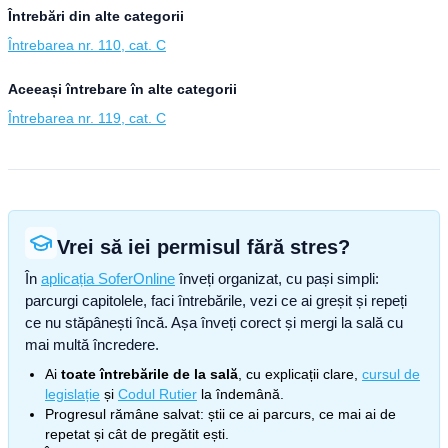
Întrebări din alte categorii
Întrebarea nr. 110, cat. C
Aceeași întrebare în alte categorii
Întrebarea nr. 119, cat. C
Vrei să iei permisul fără stres?
În
aplicația SoferOnline
înveți organizat, cu pași simpli:
parcurgi capitolele, faci întrebările, vezi ce ai greșit și repeți
ce nu stăpânești încă. Așa înveți corect și mergi la sală cu
mai multă încredere.
Ai
toate întrebările de la sală
, cu explicații clare,
cursul de
legislație
și
Codul Rutier
la îndemână.
Progresul rămâne salvat: știi ce ai parcurs, ce mai ai de
repetat și cât de pregătit ești.