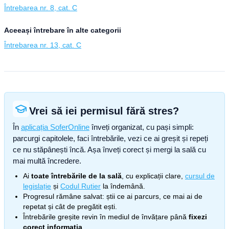
Întrebarea nr. 8, cat. C
Aceeași întrebare în alte categorii
Întrebarea nr. 13, cat. C
Vrei să iei permisul fără stres?
În
aplicația SoferOnline
înveți organizat, cu pași simpli:
parcurgi capitolele, faci întrebările, vezi ce ai greșit și repeți
ce nu stăpânești încă. Așa înveți corect și mergi la sală cu
mai multă încredere.
Ai
toate întrebările de la sală
, cu explicații clare,
cursul de
legislație
și
Codul Rutier
la îndemână.
Progresul rămâne salvat: știi ce ai parcurs, ce mai ai de
repetat și cât de pregătit ești.
Întrebările greșite revin în mediul de învățare până
fixezi
corect informația
.