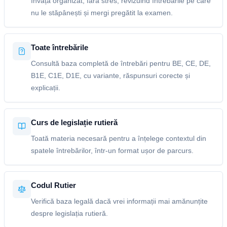
Învață organizat, fără stres, revizuind întrebările pe care
nu le stăpânești și mergi pregătit la examen.
Toate întrebările
Consultă baza completă de întrebări pentru BE, CE, DE,
B1E, C1E, D1E, cu variante, răspunsuri corecte și
explicații.
Curs de legislație rutieră
Toată materia necesară pentru a înțelege contextul din
spatele întrebărilor, într-un format ușor de parcurs.
Codul Rutier
Verifică baza legală dacă vrei informații mai amănunțite
despre legislația rutieră.