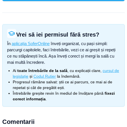
Vrei să iei permisul fără stres?
În
aplicația SoferOnline
înveți organizat, cu pași simpli:
parcurgi capitolele, faci întrebările, vezi ce ai greșit și repeți
ce nu stăpânești încă. Așa înveți corect și mergi la sală cu
mai multă încredere.
Ai
toate întrebările de la sală
, cu explicații clare,
cursul de
legislație
și
Codul Rutier
la îndemână.
Progresul rămâne salvat: știi ce ai parcurs, ce mai ai de
repetat și cât de pregătit ești.
Întrebările greșite revin în mediul de învățare până
fixezi
corect informația
.
Comentarii