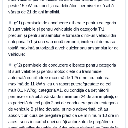
peste 15 kW, cu condiția ca deținătorii permiselor să aibă
vârsta de 21 de ani împliniți.
g^1) permisele de conducere eliberate pentru categoria
B sunt valabile și pentru vehiculele din categoria Tr1,
precum și pentru ansamblurile formate dintr-un vehicul din
categoria Tr1 și una sau două remorci, indiferent de masa
totală maximă autorizată a vehiculelor sau ansamblurilor de
vehicule;
g^2) permisele de conducere eliberate pentru categoria
B sunt valabile și pentru motociclete cu transmisie
automată cu cilindree maximă de 125 cmc, cu puterea
maximă de 11 kW și cu un raport putere/greutate de cel
mult 0,1 kW/kg, categoria A1, cu condiția ca deținătorii
permiselor să aibă vârsta de minimum 24 de ani împliniți, o
experiență de cel puțin 2 ani de conducere pentru categoria
de vehicule B și fac dovada, printr-o adeverință, că au
absolvit un curs de pregătire practică de minimum 10 ore în
acest sens în cadrul unei unități autorizate de pregătire a
conducătorilor de vehicule. Adeverința obținută se înscrie în