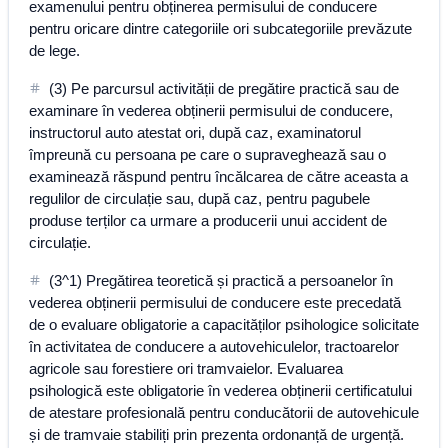
examenului pentru obținerea permisului de conducere
pentru oricare dintre categoriile ori subcategoriile prevăzute
de lege.
(3) Pe parcursul activității de pregătire practică sau de
examinare în vederea obținerii permisului de conducere,
instructorul auto atestat ori, după caz, examinatorul
împreună cu persoana pe care o supraveghează sau o
examinează răspund pentru încălcarea de către aceasta a
regulilor de circulație sau, după caz, pentru pagubele
produse terților ca urmare a producerii unui accident de
circulație.
(3^1) Pregătirea teoretică și practică a persoanelor în
vederea obținerii permisului de conducere este precedată
de o evaluare obligatorie a capacităților psihologice solicitate
în activitatea de conducere a autovehiculelor, tractoarelor
agricole sau forestiere ori tramvaielor. Evaluarea
psihologică este obligatorie în vederea obținerii certificatului
de atestare profesională pentru conducătorii de autovehicule
și de tramvaie stabiliți prin prezenta ordonanță de urgență.