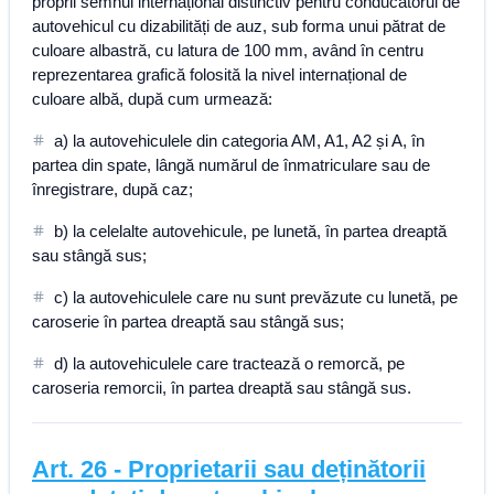
proprii semnul internațional distinctiv pentru conducătorul de
autovehicul cu dizabilități de auz, sub forma unui pătrat de
culoare albastră, cu latura de 100 mm, având în centru
reprezentarea grafică folosită la nivel internațional de
culoare albă, după cum urmează:
a) la autovehiculele din categoria AM, A1, A2 și A, în
partea din spate, lângă numărul de înmatriculare sau de
înregistrare, după caz;
b) la celelalte autovehicule, pe lunetă, în partea dreaptă
sau stângă sus;
c) la autovehiculele care nu sunt prevăzute cu lunetă, pe
caroserie în partea dreaptă sau stângă sus;
d) la autovehiculele care tractează o remorcă, pe
caroseria remorcii, în partea dreaptă sau stângă sus.
Art.
26
-
Proprietarii sau deținătorii