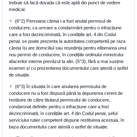
trebuie să facă dovada că este aptă din punct de vedere
medical.
(6^2) Persoana căreia i-a fost anulat permisul de
conducere, ca urmare a condamnării pentru o infracțiune
care a fost dezincriminată, în condițiile art. 4 din Codul
penal, se poate prezenta la autoritatea competentă pe raza
căreia își are domiciliul sau reședința pentru eliberarea unui
nou permis de conducere, în condițiile ordinului ministrului
afacerilor interne prevăzut la alin. (5^3), fără a mai susține
examen și cu prezentarea documentului care atestă o astfel
de situație.
(6^3) În situația în care anularea permisului de
conducere nu a fost dispusă până la depunerea cererii de
restituire de către titularul permisului de conducere,
condamnat definitiv pentru o infracțiune care a fost
dezincriminată, în condițiile art. 4 din Codul penal, șeful
serviciului rutier competent dispune restituirea acestuia, în
baza documentului care atestă o astfel de situație.