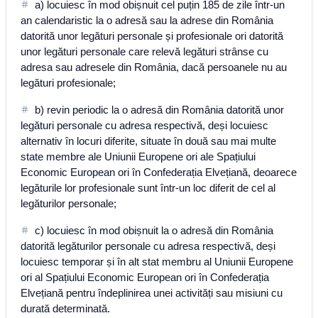
a) locuiesc în mod obișnuit cel puțin 185 de zile într-un
an calendaristic la o adresă sau la adrese din România
datorită unor legături personale și profesionale ori datorită
unor legături personale care relevă legături strânse cu
adresa sau adresele din România, dacă persoanele nu au
legături profesionale;
b) revin periodic la o adresă din România datorită unor
legături personale cu adresa respectivă, deși locuiesc
alternativ în locuri diferite, situate în două sau mai multe
state membre ale Uniunii Europene ori ale Spațiului
Economic European ori în Confederația Elvețiană, deoarece
legăturile lor profesionale sunt într-un loc diferit de cel al
legăturilor personale;
c) locuiesc în mod obișnuit la o adresă din România
datorită legăturilor personale cu adresa respectivă, deși
locuiesc temporar și în alt stat membru al Uniunii Europene
ori al Spațiului Economic European ori în Confederația
Elvețiană pentru îndeplinirea unei activități sau misiuni cu
durată determinată.