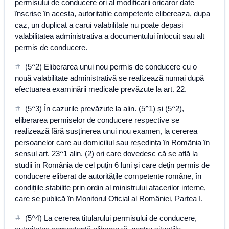
permisului de conducere ori al modificarii oricaror date
înscrise în acesta, autoritatile competente elibereaza, dupa
caz, un duplicat a carui valabilitate nu poate depasi
valabilitatea administrativa a documentului înlocuit sau alt
permis de conducere.
(5^2) Eliberarea unui nou permis de conducere cu o
nouă valabilitate administrativă se realizează numai după
efectuarea examinării medicale prevăzute la art. 22.
(5^3) În cazurile prevăzute la alin. (5^1) și (5^2),
eliberarea permiselor de conducere respective se
realizează fără susținerea unui nou examen, la cererea
persoanelor care au domiciliul sau reședința în România în
sensul art. 23^1 alin. (2) ori care dovedesc că se află la
studii în România de cel puțin 6 luni și care dețin permis de
conducere eliberat de autoritățile competente române, în
condițiile stabilite prin ordin al ministrului afacerilor interne,
care se publică în Monitorul Oficial al României, Partea I.
(5^4) La cererea titularului permisului de conducere,