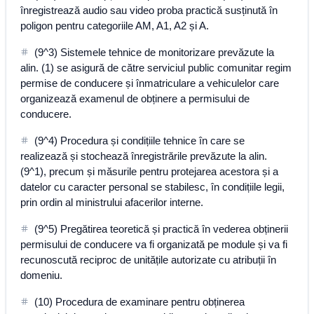
înregistrează audio sau video proba practică susținută în
poligon pentru categoriile AM, A1, A2 și A.
(9^3) Sistemele tehnice de monitorizare prevăzute la
alin. (1) se asigură de către serviciul public comunitar regim
permise de conducere și înmatriculare a vehiculelor care
organizează examenul de obținere a permisului de
conducere.
(9^4) Procedura și condițiile tehnice în care se
realizează și stochează înregistrările prevăzute la alin.
(9^1), precum și măsurile pentru protejarea acestora și a
datelor cu caracter personal se stabilesc, în condițiile legii,
prin ordin al ministrului afacerilor interne.
(9^5) Pregătirea teoretică și practică în vederea obținerii
permisului de conducere va fi organizată pe module și va fi
recunoscută reciproc de unitățile autorizate cu atribuții în
domeniu.
(10) Procedura de examinare pentru obținerea