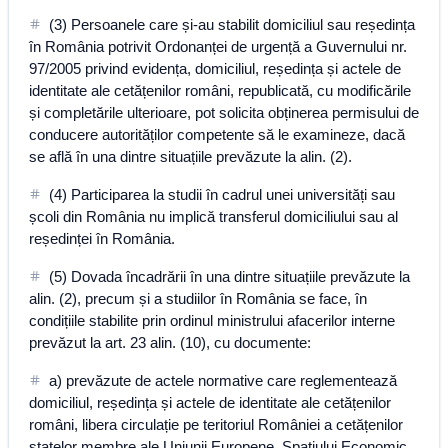
(3) Persoanele care și-au stabilit domiciliul sau reședința
în România potrivit Ordonanței de urgență a Guvernului nr.
97/2005 privind evidența, domiciliul, reședința și actele de
identitate ale cetățenilor români, republicată, cu modificările
și completările ulterioare, pot solicita obținerea permisului de
conducere autorităților competente să le examineze, dacă
se află în una dintre situațiile prevăzute la alin. (2).
(4) Participarea la studii în cadrul unei universități sau
școli din România nu implică transferul domiciliului sau al
reședinței în România.
(5) Dovada încadrării în una dintre situațiile prevăzute la
alin. (2), precum și a studiilor în România se face, în
condițiile stabilite prin ordinul ministrului afacerilor interne
prevăzut la art. 23 alin. (10), cu documente:
a) prevăzute de actele normative care reglementează
domiciliul, reședința și actele de identitate ale cetățenilor
români, libera circulație pe teritoriul României a cetățenilor
statelor membre ale Uniunii Europene, Spațiului Economic