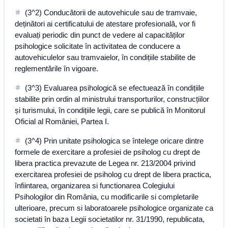
(3^2) Conducătorii de autovehicule sau de tramvaie,
deținători ai certificatului de atestare profesională, vor fi
evaluați periodic din punct de vedere al capacităților
psihologice solicitate în activitatea de conducere a
autovehiculelor sau tramvaielor, în condițiile stabilite de
reglementările în vigoare.
(3^3) Evaluarea psihologică se efectuează în condițiile
stabilite prin ordin al ministrului transporturilor, construcțiilor
și turismului, în condițiile legii, care se publică în Monitorul
Oficial al României, Partea I.
(3^4) Prin unitate psihologica se întelege oricare dintre
formele de exercitare a profesiei de psiholog cu drept de
libera practica prevazute de Legea nr. 213/2004 privind
exercitarea profesiei de psiholog cu drept de libera practica,
înfiintarea, organizarea si functionarea Colegiului
Psihologilor din România, cu modificarile si completarile
ulterioare, precum si laboratoarele psihologice organizate ca
societati în baza Legii societatilor nr. 31/1990, republicata,