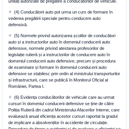
unități autorizate de pregătire a conducătorilor de vehicule.
(4) Conducătorii auto pot urma un curs de formare în
vederea pregătirii speciale pentru conducere auto
defensivă.
(5) Normele privind autorizarea școlilor de conducători
auto și a instructorilor auto în domeniul conducerii auto
defensive, normele privind atestarea profesorilor de
legislație rutieră și a instructorilor de conducere auto în
domeniul conducerii auto defensive, precum și procedura
de examinare și formare în domeniul conducerii auto
defensive se stabilesc prin ordin al ministrului transporturilor
și infrastructurii, care se publică în Monitorul Oficial al
României, Partea I.
(6) Evidența conducătorilor de vehicule care au urmat
cursuri în domeniul conducerii defensive se ține de către
Poliția Rutieră din cadrul Ministerului Afacerilor Interne, care
evaluează anual eficiența acestor cursuri raportat la gradul
de implicare a absolvenților în accidente de circulație.
Procedura de ținere a evidenței și de evaluare a eficienței se