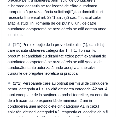
practică pentru obținerea permisului de conducere și
eliberarea acestuia se realizează de către autoritatea
competentă pe raza căreia solicitanții își au domiciliul ori
reședința în sensul art. 23^1 alin. (2) sau, în cazul celor
aflați la studii în România de cel puțin 6 luni, de către
autoritatea competentă pe raza căreia se află adresa unde
locuiesc.
(1^1) Prin excepție de la prevederile alin. (1), candidații
care solicită obținerea categoriilor Tr, Tr1, Tb sau Tv,
precum și candidații cu dizabilități fizice pot fi examinați de
autoritatea competentă pe raza căreia se află școala de
conducători auto autorizată unde aceștia au absolvit
cursurile de pregătire teoretică și practică.
(1^2) Persoanele care au obținut permisul de conducere
pentru categoria A1 și solicită obținerea categoriei A2 sau A
sunt exceptate de la susținerea probei teoretice, cu condiția
de a fi acumulat o experiență de minimum 2 ani în
conducerea unei motociclete din categoria A1 în cazul
solicitării obținerii categoriei A2, respectiv cu condiția de a fi