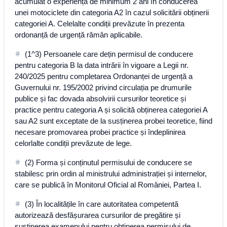
acumulat o experiență de minimum 2 ani în conducerea
unei motociclete din categoria A2 în cazul solicitării obținerii
categoriei A. Celelalte condiții prevăzute în prezenta
ordonanță de urgență rămân aplicabile.
(1^3) Persoanele care dețin permisul de conducere
pentru categoria B la data intrării în vigoare a Legii nr.
240/2025 pentru completarea Ordonanței de urgență a
Guvernului nr. 195/2002 privind circulația pe drumurile
publice și fac dovada absolvirii cursurilor teoretice și
practice pentru categoria A și solicită obținerea categoriei A
sau A2 sunt exceptate de la susținerea probei teoretice, fiind
necesare promovarea probei practice și îndeplinirea
celorlalte condiții prevăzute de lege.
(2) Forma și conținutul permisului de conducere se
stabilesc prin ordin al ministrului administrației și internelor,
care se publică în Monitorul Oficial al României, Partea I.
(3) În localitățile în care autoritatea competentă
autorizează desfășurarea cursurilor de pregătire și
susținerea examenului pentru obținerea permisului de