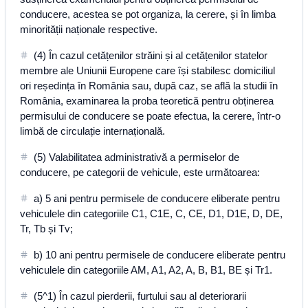
conducere, acestea se pot organiza, la cerere, și în limba
minorității naționale respective.
(4) În cazul cetățenilor străini și al cetățenilor statelor
membre ale Uniunii Europene care își stabilesc domiciliul
ori reședința în România sau, după caz, se află la studii în
România, examinarea la proba teoretică pentru obținerea
permisului de conducere se poate efectua, la cerere, într-o
limbă de circulație internațională.
(5) Valabilitatea administrativă a permiselor de
conducere, pe categorii de vehicule, este următoarea:
a) 5 ani pentru permisele de conducere eliberate pentru
vehiculele din categoriile C1, C1E, C, CE, D1, D1E, D, DE,
Tr, Tb și Tv;
b) 10 ani pentru permisele de conducere eliberate pentru
vehiculele din categoriile AM, A1, A2, A, B, B1, BE și Tr1.
(5^1) În cazul pierderii, furtului sau al deteriorarii