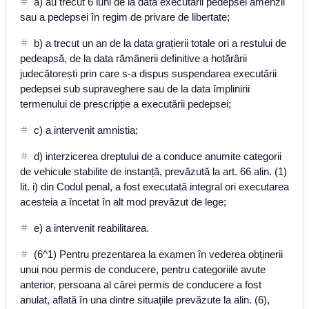
a) au trecut 6 luni de la data executării pedepsei amenzii
sau a pedepsei în regim de privare de libertate;
b) a trecut un an de la data grațierii totale ori a restului de
pedeapsă, de la data rămânerii definitive a hotărârii
judecătorești prin care s-a dispus suspendarea executării
pedepsei sub supraveghere sau de la data împlinirii
termenului de prescripție a executării pedepsei;
c) a intervenit amnistia;
d) interzicerea dreptului de a conduce anumite categorii
de vehicule stabilite de instanță, prevăzută la art. 66 alin. (1)
lit. i) din Codul penal, a fost executată integral ori executarea
acesteia a încetat în alt mod prevăzut de lege;
e) a intervenit reabilitarea.
(6^1) Pentru prezentarea la examen în vederea obținerii
unui nou permis de conducere, pentru categoriile avute
anterior, persoana al cărei permis de conducere a fost
anulat, aflată în una dintre situațiile prevăzute la alin. (6),