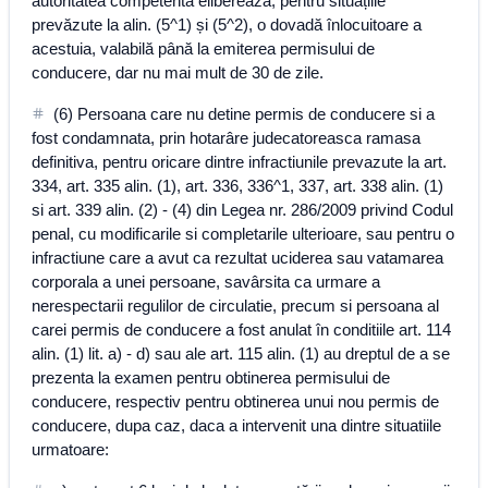
autoritatea competentă eliberează, pentru situațiile
prevăzute la alin. (5^1) și (5^2), o dovadă înlocuitoare a
acestuia, valabilă până la emiterea permisului de
conducere, dar nu mai mult de 30 de zile.
(6) Persoana care nu detine permis de conducere si a
fost condamnata, prin hotarâre judecatoreasca ramasa
definitiva, pentru oricare dintre infractiunile prevazute la art.
334, art. 335 alin. (1), art. 336, 336^1, 337, art. 338 alin. (1)
si art. 339 alin. (2) - (4) din Legea nr. 286/2009 privind Codul
penal, cu modificarile si completarile ulterioare, sau pentru o
infractiune care a avut ca rezultat uciderea sau vatamarea
corporala a unei persoane, savârsita ca urmare a
nerespectarii regulilor de circulatie, precum si persoana al
carei permis de conducere a fost anulat în conditiile art. 114
alin. (1) lit. a) - d) sau ale art. 115 alin. (1) au dreptul de a se
prezenta la examen pentru obtinerea permisului de
conducere, respectiv pentru obtinerea unui nou permis de
conducere, dupa caz, daca a intervenit una dintre situatiile
urmatoare: