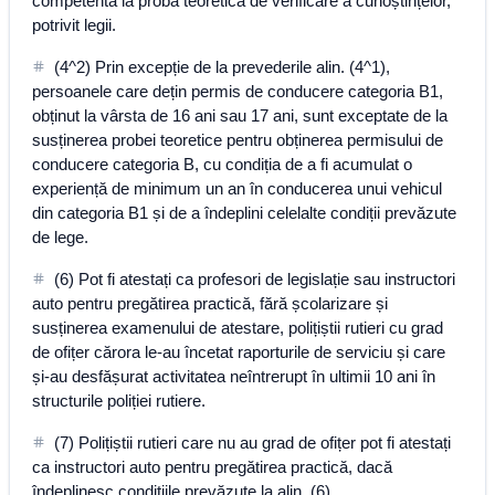
competentă la proba teoretică de verificare a cunoștințelor,
potrivit legii.
(4^2) Prin excepție de la prevederile alin. (4^1),
persoanele care dețin permis de conducere categoria B1,
obținut la vârsta de 16 ani sau 17 ani, sunt exceptate de la
susținerea probei teoretice pentru obținerea permisului de
conducere categoria B, cu condiția de a fi acumulat o
experiență de minimum un an în conducerea unui vehicul
din categoria B1 și de a îndeplini celelalte condiții prevăzute
de lege.
(6) Pot fi atestați ca profesori de legislație sau instructori
auto pentru pregătirea practică, fără școlarizare și
susținerea examenului de atestare, polițiștii rutieri cu grad
de ofițer cărora le-au încetat raporturile de serviciu și care
și-au desfășurat activitatea neîntrerupt în ultimii 10 ani în
structurile poliției rutiere.
(7) Polițiștii rutieri care nu au grad de ofițer pot fi atestați
ca instructori auto pentru pregătirea practică, dacă
îndeplinesc condițiile prevăzute la alin. (6).