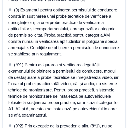
(9) Examenul pentru obținerea permisului de conducere
constă în susținerea unei probe teoretice de verificare a
cunoștințelor și a unei probe practice de verificare a
aptitudinilor și comportamentului, corespunzător categoriei
de permis solicitat. Proba practică pentru categoria AM
constă numai în verificarea aptitudinilor în poligoane special
amenajate. Condițiile de obținere a permisului de conducere
se stabilesc prin regulament.
(9^1) Pentru asigurarea și verificarea legalității
examenului de obținere a permisului de conducere, modul
de desfășurare a probei teoretice se înregistrează video, iar
în cazul probei practice atât video, cât și audio, cu sisteme
tehnice de monitorizare. Pentru proba practică, sistemele
tehnice de monitorizare se instalează pe autovehiculele
folosite la susținerea probei practice, iar în cazul categoriilor
A1, A2 și A, acestea se instalează pe autovehiculul în care
se află examinatorul.
(9^2) Prin excepție de la prevederile alin. (9^1), nu se