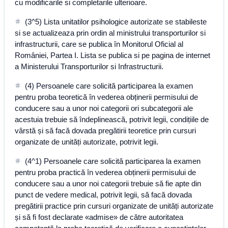
cu modificarile si completarile ulterioare.
(3^5) Lista unitatilor psihologice autorizate se stabileste
si se actualizeaza prin ordin al ministrului transporturilor si
infrastructurii, care se publica în Monitorul Oficial al
României, Partea I. Lista se publica si pe pagina de internet
a Ministerului Transporturilor si Infrastructurii.
(4) Persoanele care solicită participarea la examen
pentru proba teoretică în vederea obținerii permisului de
conducere sau a unor noi categorii ori subcategorii ale
acestuia trebuie să îndeplinească, potrivit legii, condițiile de
vârstă și să facă dovada pregătirii teoretice prin cursuri
organizate de unități autorizate, potrivit legii.
(4^1) Persoanele care solicită participarea la examen
pentru proba practică în vederea obținerii permisului de
conducere sau a unor noi categorii trebuie să fie apte din
punct de vedere medical, potrivit legii, să facă dovada
pregătirii practice prin cursuri organizate de unități autorizate
și să fi fost declarate «admise» de către autoritatea