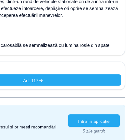
i dintr-un rând de vehicule staționate ori de a intra într-un
 efectueze întoarcere, depășire ori oprire se semnalizează
e începerea efectuării manevrelor.
ea carosabilă se semnalizează cu lumina roșie din spate.
Art. 117
Intră în aplicație
gresul și primești recomandări
5 zile gratuit