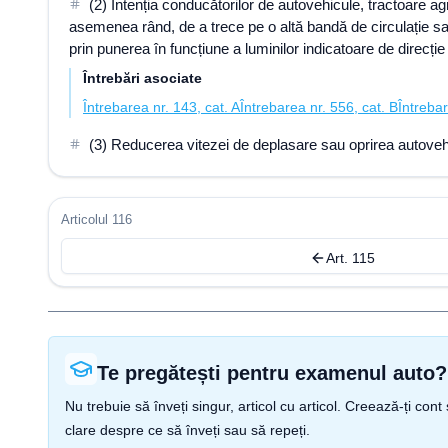
(2) Intenția conducătorilor de autovehicule, tractoare ag
asemenea rând, de a trece pe o altă bandă de circulație s
prin punerea în funcțiune a luminilor indicatoare de direcție 
Întrebări asociate
Întrebarea nr. 143, cat. A
Întrebarea nr. 556, cat. B
Întrebar
(3) Reducerea vitezei de deplasare sau oprirea autovehi
Articolul 116
Art. 115
Te pregătești pentru examenul auto?
Nu trebuie să înveți singur, articol cu articol. Creează-ți co
clare despre ce să înveți sau să repeți.