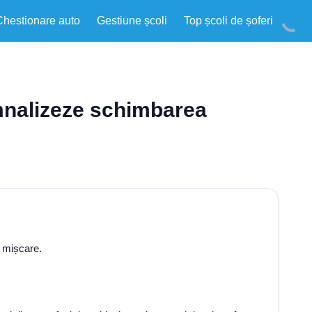
Chestionare auto
Gestiune școli
Top școli de șoferi
emnalizeze schimbarea
n mișcare.