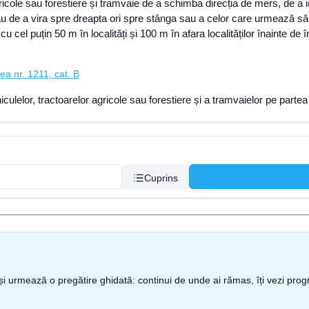
ricole sau forestiere și tramvaie de a schimba direcția de mers, de a ieș
au de a vira spre dreapta ori spre stânga sau a celor care urmează să
cu cel puțin 50 m în localități și 100 m în afara localităților înainte d
ea nr. 1211, cat. B
culelor, tractoarelor agricole sau forestiere și a tramvaielor pe part
Cuprins
nt și urmează o pregătire ghidată: continui de unde ai rămas, îți vezi pro