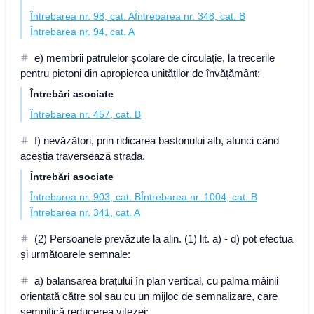
Întrebarea nr. 98, cat. A
Întrebarea nr. 348, cat. B
Întrebarea nr. 94, cat. A
e) membrii patrulelor școlare de circulație, la trecerile
pentru pietoni din apropierea unităților de învățământ;
Întrebări asociate
Întrebarea nr. 457, cat. B
f) nevăzători, prin ridicarea bastonului alb, atunci când
aceștia traversează strada.
Întrebări asociate
Întrebarea nr. 903, cat. B
Întrebarea nr. 1004, cat. B
Întrebarea nr. 341, cat. A
(2) Persoanele prevăzute la alin. (1) lit. a) - d) pot efectua
și următoarele semnale:
a) balansarea brațului în plan vertical, cu palma mâinii
orientată către sol sau cu un mijloc de semnalizare, care
semnifică reducerea vitezei;