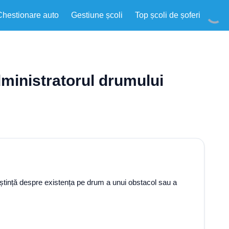
Chestionare auto
Gestiune școli
Top școli de șoferi
administratorul drumului
unoștință despre existența pe drum a unui obstacol sau a