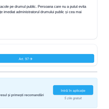
acole pe drumul public. Persoana care nu a putut evita
nțe imediat administratorul drumului public și cea mai
Art. 97
Intră în aplicație
gresul și primești recomandări
5 zile gratuit