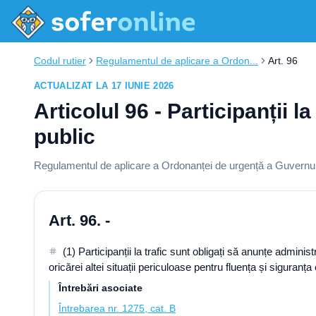
Codul rutier
Regulamentul de aplicare a Ordon...
Art. 96
ACTUALIZAT LA 17 IUNIE 2026
Articolul 96 - Participanții 
public
Regulamentul de aplicare a Ordonanței de urgență a Guvernului
Art. 96. -
(1) Participanții la trafic sunt obligați să anunțe admin
oricărei altei situații periculoase pentru fluența și siguranța c
Întrebări asociate
Întrebarea nr. 1275, cat. B