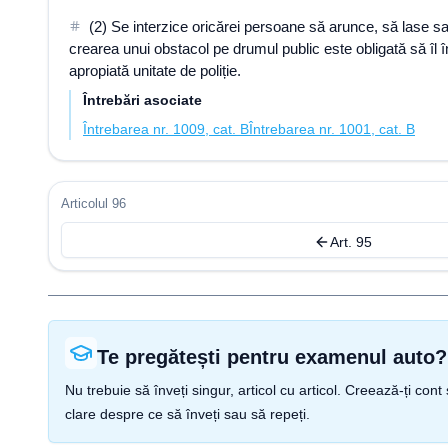
(2) Se interzice oricărei persoane să arunce, să lase 
crearea unui obstacol pe drumul public este obligată să îl î
apropiată unitate de poliție.
Întrebări asociate
Întrebarea nr. 1009, cat. B
Întrebarea nr. 1001, cat. B
Articolul 96
Art. 95
Te pregătești pentru examenul auto?
Nu trebuie să înveți singur, articol cu articol. Creează-ți co
clare despre ce să înveți sau să repeți.