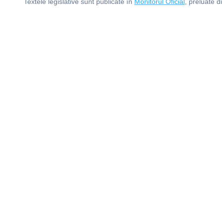
Textele legislative sunt publicate în
Monitorul Oficial
, preluate d