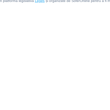
in platforma legislativă
Lege6
și organizate de SoferOnline pentru a fi m