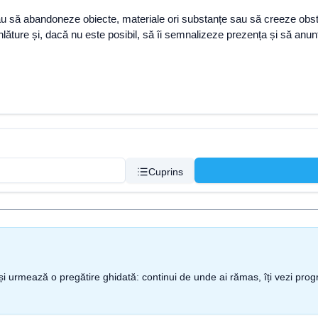
sau să abandoneze obiecte, materiale ori substanțe sau să creeze obst
nlăture și, dacă nu este posibil, să îi semnalizeze prezența și să anu
Cuprins
nt și urmează o pregătire ghidată: continui de unde ai rămas, îți vezi pro