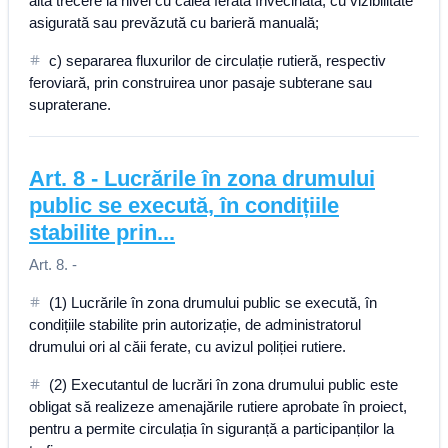
altă trecere la nivel cu calea ferată învecinată, cu vizibilitate
asigurată sau prevăzută cu barieră manuală;
c) separarea fluxurilor de circulație rutieră, respectiv
feroviară, prin construirea unor pasaje subterane sau
supraterane.
Art.
8
-
Lucrările în zona drumului
public se execută, în condițiile
stabilite prin...
Art. 8. -
(1) Lucrările în zona drumului public se execută, în
condițiile stabilite prin autorizație, de administratorul
drumului ori al căii ferate, cu avizul poliției rutiere.
(2) Executantul de lucrări în zona drumului public este
obligat să realizeze amenajările rutiere aprobate în proiect,
pentru a permite circulația în siguranță a participanților la