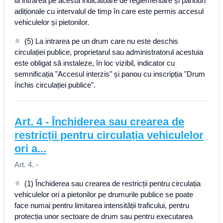
la intrarea pe acesta indicatoare de reglementare și panouri
adiționale cu intervalul de timp în care este permis accesul
vehiculelor și pietonilor.
(5) La intrarea pe un drum care nu este deschis
circulației publice, proprietarul sau administratorul acestuia
este obligat să instaleze, în loc vizibil, indicator cu
semnificația "Accesul interzis" și panou cu inscripția "Drum
închis circulației publice".
Art.
4
-
Închiderea sau crearea de
restricții pentru circulația vehiculelor
ori a...
Art. 4. -
(1) Închiderea sau crearea de restricții pentru circulația
vehiculelor ori a pietonilor pe drumurile publice se poate
face numai pentru limitarea intensității traficului, pentru
protecția unor sectoare de drum sau pentru executarea