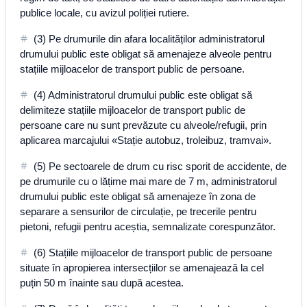
publice locale, cu avizul poliției rutiere.
(3) Pe drumurile din afara localităților administratorul
drumului public este obligat să amenajeze alveole pentru
stațiile mijloacelor de transport public de persoane.
(4) Administratorul drumului public este obligat să
delimiteze stațiile mijloacelor de transport public de
persoane care nu sunt prevăzute cu alveole/refugii, prin
aplicarea marcajului «Stație autobuz, troleibuz, tramvai».
(5) Pe sectoarele de drum cu risc sporit de accidente, de
pe drumurile cu o lățime mai mare de 7 m, administratorul
drumului public este obligat să amenajeze în zona de
separare a sensurilor de circulație, pe trecerile pentru
pietoni, refugii pentru aceștia, semnalizate corespunzător.
(6) Stațiile mijloacelor de transport public de persoane
situate în apropierea intersecțiilor se amenajează la cel
puțin 50 m înainte sau după acestea.