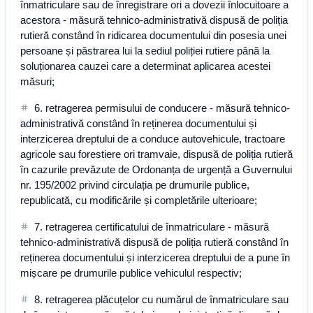
înmatriculare sau de înregistrare ori a dovezii înlocuitoare a
acestora - măsură tehnico-administrativă dispusă de poliția
rutieră constând în ridicarea documentului din posesia unei
persoane și păstrarea lui la sediul poliției rutiere până la
soluționarea cauzei care a determinat aplicarea acestei
măsuri;
6. retragerea permisului de conducere - măsură tehnico-
administrativă constând în reținerea documentului și
interzicerea dreptului de a conduce autovehicule, tractoare
agricole sau forestiere ori tramvaie, dispusă de poliția rutieră
în cazurile prevăzute de Ordonanța de urgență a Guvernului
nr. 195/2002 privind circulația pe drumurile publice,
republicată, cu modificările și completările ulterioare;
7. retragerea certificatului de înmatriculare - măsură
tehnico-administrativă dispusă de poliția rutieră constând în
reținerea documentului și interzicerea dreptului de a pune în
mișcare pe drumurile publice vehiculul respectiv;
8. retragerea plăcuțelor cu numărul de înmatriculare sau