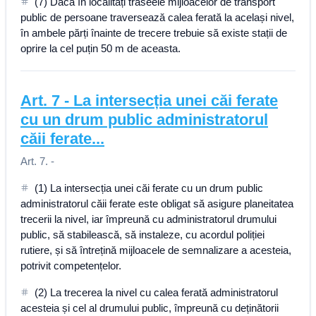
(7) Dacă în localități traseele mijloacelor de transport
public de persoane traversează calea ferată la același nivel,
în ambele părți înainte de trecere trebuie să existe stații de
oprire la cel puțin 50 m de aceasta.
Art.
7
-
La intersecția unei căi ferate
cu un drum public administratorul
căii ferate...
Art. 7. -
(1) La intersecția unei căi ferate cu un drum public
administratorul căii ferate este obligat să asigure planeitatea
trecerii la nivel, iar împreună cu administratorul drumului
public, să stabilească, să instaleze, cu acordul poliției
rutiere, și să întrețină mijloacele de semnalizare a acesteia,
potrivit competențelor.
(2) La trecerea la nivel cu calea ferată administratorul
acesteia și cel al drumului public, împreună cu deținătorii