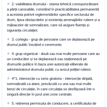
2. viabilitatea drumului - starea tehnică corespunzătoare
a părții carosabile, constând în practicabilitatea permanentă
a acesteia potrivit reglementărilor specifice sectorului de
drum, lipsa obstacolelor și existența amenajărilor rutiere și a
mijloacelor de semnalizare, care să asigure fluența și
siguranța circulației;
3. cortegiu - grup de persoane care se deplasează pe
drumul public însoțind o ceremonie;
4. grup organizat - două sau mai multe persoane care au
un conducător și se deplasează sau staționează pe
drumurile publice în baza unei autorizații eliberate de
administratorul drumului public cu avizul poliției rutiere;
4^1. intersecție cu sens giratoriu - intersecție dirijată,
semnalizată ca atare, prevăzută cu una sau mai multe
benzi de circulație, în care circulația se desfășoară într-o
singură direcție în jurul unei zone centrale;
5. reținerea permisului de conducere, a certificatului de