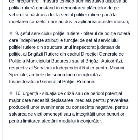
de înregistrare - măsură tehnico-administrativă dispusă de
poliția rutieră constând în demontarea plăcuțelor de pe
vehicul și păstrarea lor la sediul poliției rutiere până la
încetarea cauzelor care au dus la aplicarea acestei măsuri;
9. șeful serviciului poliției rutiere - ofițerul de poliție rutieră
care îndeplinește atribuțiile funcției de șef al serviciului
poliției rutiere din structura unui inspectorat județean de
poliție, al Brigăzii Rutiere din cadrul Direcției Generale de
Poliție a Municipiului București sau al Brigăzii Autostrăzi,
respectiv al Serviciului Independent Rutier pentru Misiuni
Speciale, ambele din subordinea nemijlocită a
Inspectoratului General al Poliției Române.
10. urgență - situația de criză sau de pericol potențial
major care necesită deplasarea imediată pentru prevenirea
producerii unor evenimente cu consecințe negative, pentru
salvarea de vieți omenești sau a integrității unor bunuri ori
pentru limitarea afectării mediului înconjurător.