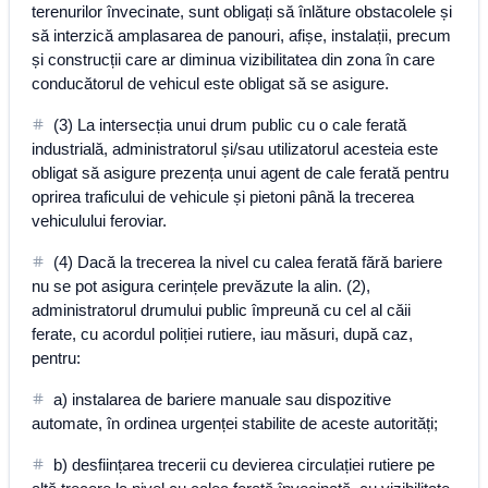
terenurilor învecinate, sunt obligați să înlăture obstacolele și
să interzică amplasarea de panouri, afișe, instalații, precum
și construcții care ar diminua vizibilitatea din zona în care
conducătorul de vehicul este obligat să se asigure.
(3) La intersecția unui drum public cu o cale ferată
industrială, administratorul și/sau utilizatorul acesteia este
obligat să asigure prezența unui agent de cale ferată pentru
oprirea traficului de vehicule și pietoni până la trecerea
vehiculului feroviar.
(4) Dacă la trecerea la nivel cu calea ferată fără bariere
nu se pot asigura cerințele prevăzute la alin. (2),
administratorul drumului public împreună cu cel al căii
ferate, cu acordul poliției rutiere, iau măsuri, după caz,
pentru:
a) instalarea de bariere manuale sau dispozitive
automate, în ordinea urgenței stabilite de aceste autorități;
b) desființarea trecerii cu devierea circulației rutiere pe