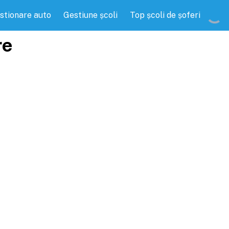
stionare auto
Gestiune școli
Top școli de șoferi
re