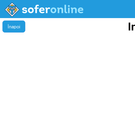
I
Înapoi