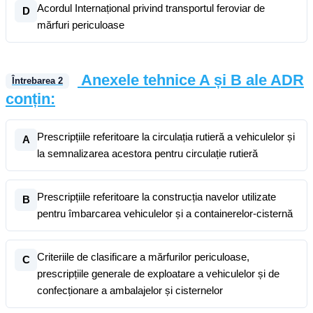
Acordul Internațional privind transportul feroviar de
D
mărfuri periculoase
Anexele tehnice A și B ale ADR
Întrebarea
2
conțin:
Prescripțiile referitoare la circulația rutieră a vehiculelor și
A
la semnalizarea acestora pentru circulație rutieră
Prescripțiile referitoare la construcția navelor utilizate
B
pentru îmbarcarea vehiculelor și a containerelor-cisternă
Criteriile de clasificare a mărfurilor periculoase,
C
prescripțiile generale de exploatare a vehiculelor și de
confecționare a ambalajelor și cisternelor