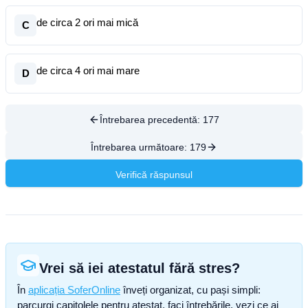
de circa 2 ori mai mică
C
de circa 4 ori mai mare
D
Întrebarea precedentă:
177
Întrebarea următoare:
179
Verifică răspunsul
Vrei să iei atestatul fără stres?
În
aplicația SoferOnline
înveți organizat, cu pași simpli:
parcurgi capitolele pentru atestat, faci întrebările, vezi ce ai