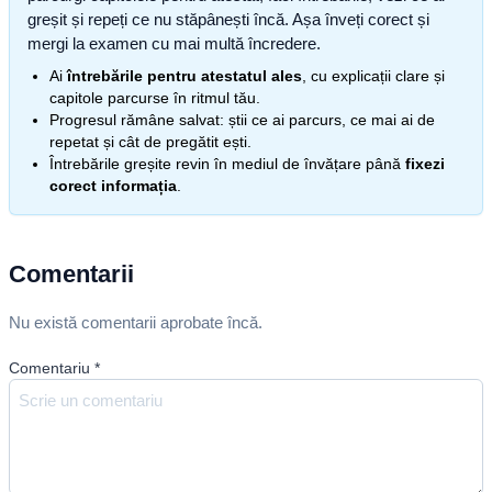
greșit și repeți ce nu stăpânești încă. Așa înveți corect și
mergi la examen cu mai multă încredere.
Ai
întrebările pentru atestatul ales
, cu explicații clare și
capitole parcurse în ritmul tău.
Progresul rămâne salvat: știi ce ai parcurs, ce mai ai de
repetat și cât de pregătit ești.
Întrebările greșite revin în mediul de învățare până
fixezi
corect informația
.
Comentarii
Nu există comentarii aprobate încă.
Comentariu
*