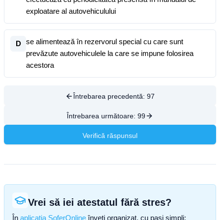
exploatare al autovehiculului
se alimentează în rezervorul special cu care sunt
D
prevăzute autovehiculele la care se impune folosirea
acestora
Întrebarea precedentă:
97
Întrebarea următoare:
99
Verifică răspunsul
Vrei să iei atestatul fără stres?
În
aplicația SoferOnline
înveți organizat, cu pași simpli: