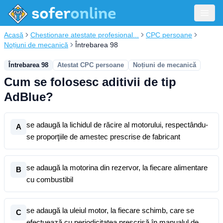
Acasă
Chestionare atestate profesional...
CPC persoane
Noțiuni de mecanică
Întrebarea 98
Întrebarea 98
Atestat CPC persoane
Noțiuni de mecanică
Cum se folosesc aditivii de tip
AdBlue?
se adaugă la lichidul de răcire al motorului, respectându-
A
se proporţiile de amestec prescrise de fabricant
se adaugă la motorina din rezervor, la fiecare alimentare
B
cu combustibil
se adaugă la uleiul motor, la fiecare schimb, care se
C
efectuează cu periodicitatea prescrisă în manualul de