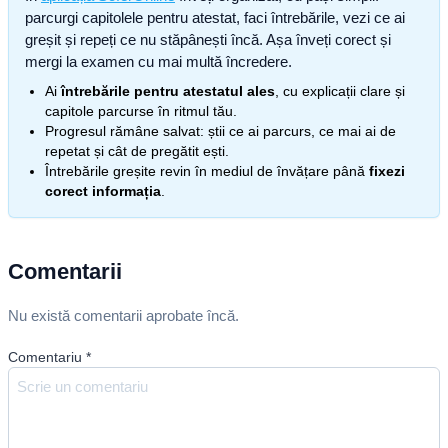
parcurgi capitolele pentru atestat, faci întrebările, vezi ce ai
greșit și repeți ce nu stăpânești încă. Așa înveți corect și
mergi la examen cu mai multă încredere.
Ai
întrebările pentru atestatul ales
, cu explicații clare și
capitole parcurse în ritmul tău.
Progresul rămâne salvat: știi ce ai parcurs, ce mai ai de
repetat și cât de pregătit ești.
Întrebările greșite revin în mediul de învățare până
fixezi
corect informația
.
Comentarii
Nu există comentarii aprobate încă.
Comentariu
*