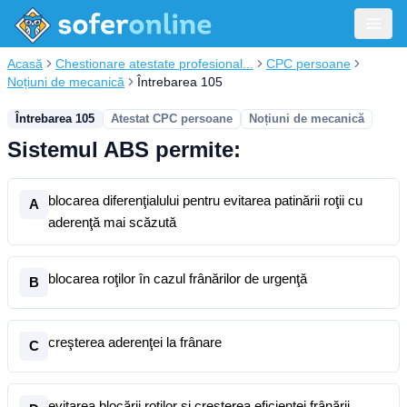
Acasă
Chestionare atestate profesional...
CPC persoane
Noțiuni de mecanică
Întrebarea 105
Întrebarea 105
Atestat CPC persoane
Noțiuni de mecanică
Sistemul ABS permite:
blocarea diferenţialului pentru evitarea patinării roţii cu
A
aderenţă mai scăzută
blocarea roţilor în cazul frânărilor de urgenţă
B
creşterea aderenţei la frânare
C
evitarea blocării roţilor şi creşterea eficienţei frânării