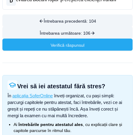
D
Întrebarea precedentă:
104
Întrebarea următoare:
106
Verifică răspunsul
Vrei să iei atestatul fără stres?
În
aplicația SoferOnline
înveți organizat, cu pași simpli:
parcurgi capitolele pentru atestat, faci întrebările, vezi ce ai
greșit și repeți ce nu stăpânești încă. Așa înveți corect și
mergi la examen cu mai multă încredere.
Ai
întrebările pentru atestatul ales
, cu explicații clare și
capitole parcurse în ritmul tău.