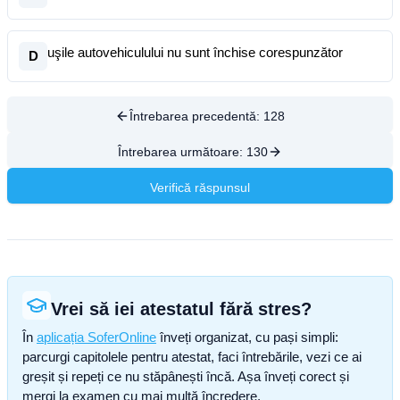
uşile autovehiculului nu sunt închise corespunzător
D
Întrebarea precedentă:
128
Întrebarea următoare:
130
Verifică răspunsul
Vrei să iei atestatul fără stres?
În
aplicația SoferOnline
înveți organizat, cu pași simpli:
parcurgi capitolele pentru atestat, faci întrebările, vezi ce ai
greșit și repeți ce nu stăpânești încă. Așa înveți corect și
mergi la examen cu mai multă încredere.