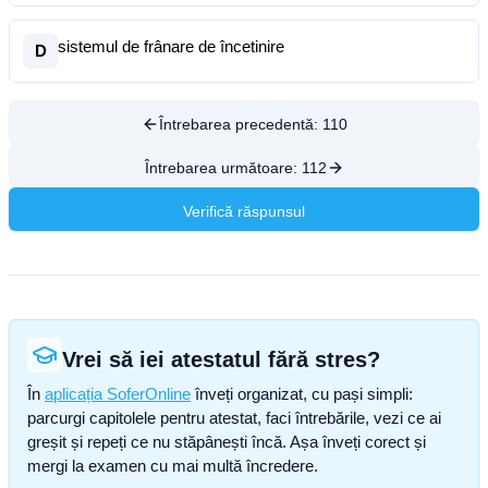
sistemul de frânare de încetinire
D
Întrebarea precedentă:
110
Întrebarea următoare:
112
Verifică răspunsul
Vrei să iei atestatul fără stres?
În
aplicația SoferOnline
înveți organizat, cu pași simpli:
parcurgi capitolele pentru atestat, faci întrebările, vezi ce ai
greșit și repeți ce nu stăpânești încă. Așa înveți corect și
mergi la examen cu mai multă încredere.