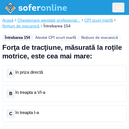
Acasă
Chestionare atestate profesional...
CPI scurt marfă
Noțiuni de mecanică
Întrebarea 154
Întrebarea 154
Atestat CPI scurt marfă
Noțiuni de mecanică
Forţa de tracţiune, măsurată la roţile
motrice, este cea mai mare:
în priza directă
A
în treapta a VI-a
B
în treapta I-a
C