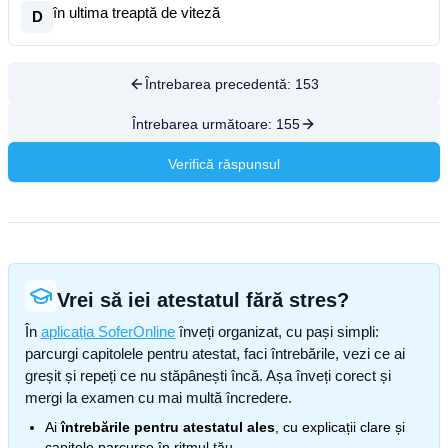
în ultima treaptă de viteză
D
Întrebarea precedentă:
153
Întrebarea următoare:
155
Verifică răspunsul
Vrei să iei atestatul fără stres?
În
aplicația SoferOnline
înveți organizat, cu pași simpli:
parcurgi capitolele pentru atestat, faci întrebările, vezi ce ai
greșit și repeți ce nu stăpânești încă. Așa înveți corect și
mergi la examen cu mai multă încredere.
Ai
întrebările pentru atestatul ales
, cu explicații clare și
capitole parcurse în ritmul tău.