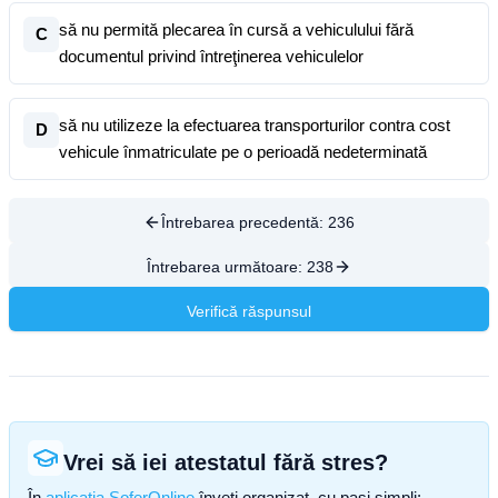
să nu permită plecarea în cursă a vehiculului fără
C
documentul privind întreţinerea vehiculelor
să nu utilizeze la efectuarea transporturilor contra cost
D
vehicule înmatriculate pe o perioadă nedeterminată
Întrebarea precedentă:
236
Întrebarea următoare:
238
Verifică răspunsul
Vrei să iei atestatul fără stres?
În
aplicația SoferOnline
înveți organizat, cu pași simpli: