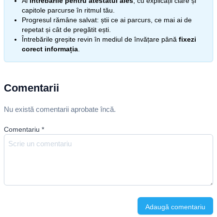
Ai
întrebările pentru atestatul ales
, cu explicații clare și
capitole parcurse în ritmul tău.
Progresul rămâne salvat: știi ce ai parcurs, ce mai ai de
repetat și cât de pregătit ești.
Întrebările greșite revin în mediul de învățare până
fixezi
corect informația
.
Comentarii
Nu există comentarii aprobate încă.
Comentariu
*
Adaugă comentariu