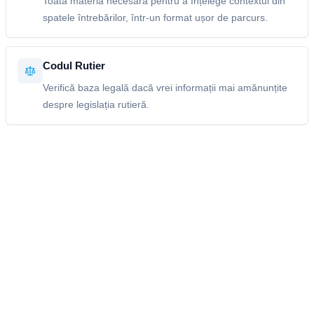
Toată materia necesară pentru a înțelege contextul din
spatele întrebărilor, într-un format ușor de parcurs.
Codul Rutier
Verifică baza legală dacă vrei informații mai amănunțite
despre legislația rutieră.