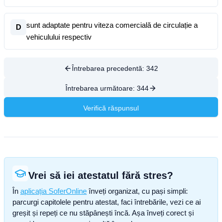
sunt adaptate pentru viteza comercială de circulație a
D
vehiculului respectiv
Întrebarea precedentă:
342
Întrebarea următoare:
344
Verifică răspunsul
Vrei să iei atestatul fără stres?
În
aplicația SoferOnline
înveți organizat, cu pași simpli:
parcurgi capitolele pentru atestat, faci întrebările, vezi ce ai
greșit și repeți ce nu stăpânești încă. Așa înveți corect și