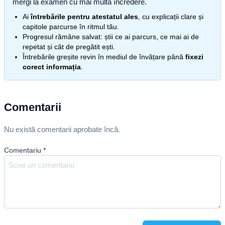
mergi la examen cu mai multă încredere.
Ai
întrebările pentru atestatul ales
, cu explicații clare și
capitole parcurse în ritmul tău.
Progresul rămâne salvat: știi ce ai parcurs, ce mai ai de
repetat și cât de pregătit ești.
Întrebările greșite revin în mediul de învățare până
fixezi
corect informația
.
Comentarii
Nu există comentarii aprobate încă.
Comentariu
*