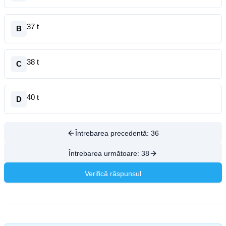
37 t
B
38 t
C
40 t
D
Întrebarea precedentă:
36
Întrebarea următoare:
38
Verifică răspunsul