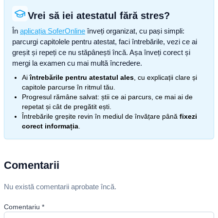
Vrei să iei atestatul fără stres?
În
aplicația SoferOnline
înveți organizat, cu pași simpli:
parcurgi capitolele pentru atestat, faci întrebările, vezi ce ai
greșit și repeți ce nu stăpânești încă. Așa înveți corect și
mergi la examen cu mai multă încredere.
Ai
întrebările pentru atestatul ales
, cu explicații clare și
capitole parcurse în ritmul tău.
Progresul rămâne salvat: știi ce ai parcurs, ce mai ai de
repetat și cât de pregătit ești.
Întrebările greșite revin în mediul de învățare până
fixezi
corect informația
.
Comentarii
Nu există comentarii aprobate încă.
Comentariu
*