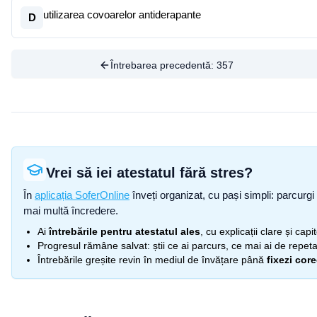
utilizarea covoarelor antiderapante
D
Întrebarea precedentă:
357
Vrei să iei atestatul fără stres?
În
aplicația SoferOnline
înveți organizat, cu pași simpli: parcurgi 
mai multă încredere.
Ai
întrebările pentru atestatul ales
, cu explicații clare și cap
Progresul rămâne salvat: știi ce ai parcurs, ce mai ai de repetat
Întrebările greșite revin în mediul de învățare până
fixezi cor