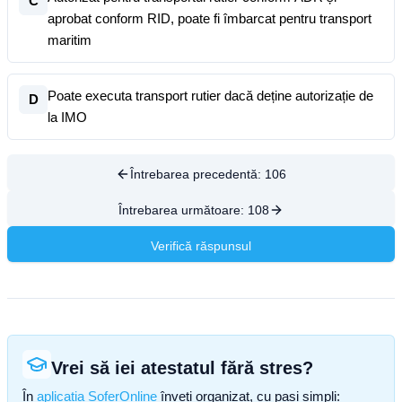
C
aprobat conform RID, poate fi îmbarcat pentru transport
maritim
Poate executa transport rutier dacă deține autorizație de
D
la IMO
Întrebarea precedentă:
106
Întrebarea următoare:
108
Verifică răspunsul
Vrei să iei atestatul fără stres?
În
aplicația SoferOnline
înveți organizat, cu pași simpli: