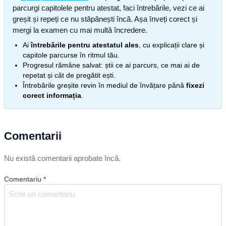
parcurgi capitolele pentru atestat, faci întrebările, vezi ce ai
greșit și repeți ce nu stăpânești încă. Așa înveți corect și
mergi la examen cu mai multă încredere.
Ai
întrebările pentru atestatul ales
, cu explicații clare și
capitole parcurse în ritmul tău.
Progresul rămâne salvat: știi ce ai parcurs, ce mai ai de
repetat și cât de pregătit ești.
Întrebările greșite revin în mediul de învățare până
fixezi
corect informația
.
Comentarii
Nu există comentarii aprobate încă.
Comentariu
*