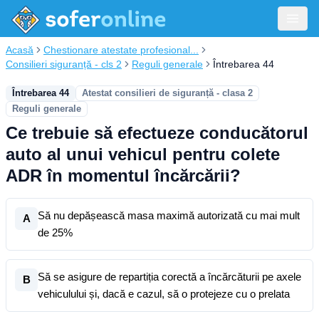
Acasă
Chestionare atestate profesional...
Consilieri siguranță - cls 2
Reguli generale
Întrebarea 44
Întrebarea 44
Atestat consilieri de siguranță - clasa 2
Reguli generale
Ce trebuie să efectueze conducătorul
auto al unui vehicul pentru colete
ADR în momentul încărcării?
Să nu depășească masa maximă autorizată cu mai mult
A
de 25%
Să se asigure de repartiția corectă a încărcăturii pe axele
B
vehiculului și, dacă e cazul, să o protejeze cu o prelata