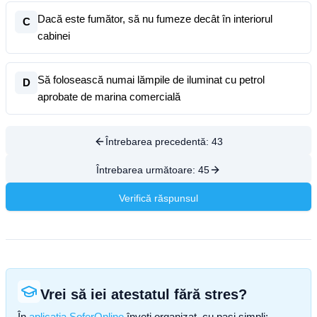
Dacă este fumător, să nu fumeze decât în interiorul
C
cabinei
Să folosească numai lămpile de iluminat cu petrol
D
aprobate de marina comercială
Întrebarea precedentă:
43
Întrebarea următoare:
45
Verifică răspunsul
Vrei să iei atestatul fără stres?
În
aplicația SoferOnline
înveți organizat, cu pași simpli: