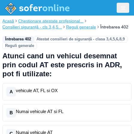
Acasă
Chestionare atestate profesional...
Consilieri siguranță - cls 3,4,5...
Reguli generale
Întrebarea 402
Întrebarea 402
Atestat consilieri de siguranță - clasa 3,4,5,6,8,9
Reguli generale
Atunci cand un vehicul desemnat
prin codul AT este prescris in ADR,
pot fi utilizate:
vehicule AT, FL si OX
A
Numai vehicule AT si FL
B
Numai vehicule AT
C