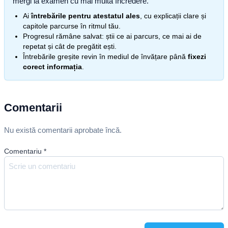
mergi la examen cu mai multă încredere.
Ai
întrebările pentru atestatul ales
, cu explicații clare și
capitole parcurse în ritmul tău.
Progresul rămâne salvat: știi ce ai parcurs, ce mai ai de
repetat și cât de pregătit ești.
Întrebările greșite revin în mediul de învățare până
fixezi
corect informația
.
Comentarii
Nu există comentarii aprobate încă.
Comentariu
*