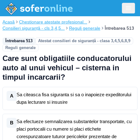
Acasă
Chestionare atestate profesional...
Consilieri siguranță - cls 3,4,5...
Reguli generale
Întrebarea 513
Întrebarea 513
Atestat consilieri de siguranță - clasa 3,4,5,6,8,9
Reguli generale
Care sunt obligatiile conducatorului
auto al unui vehicul – cisterna in
timpul incarcarii?
Sa citeasca fisa siguranta si sa o inapoieze expeditorului
A
dupa lecturare si insusire
Sa efectueze semnalizarea substantelor transportate, cu
B
placi portocalii cu numere si placi etichete
corespunzatoare tuturor pericolelor prezentate de