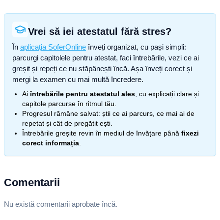
Vrei să iei atestatul fără stres?
În
aplicația SoferOnline
înveți organizat, cu pași simpli:
parcurgi capitolele pentru atestat, faci întrebările, vezi ce ai
greșit și repeți ce nu stăpânești încă. Așa înveți corect și
mergi la examen cu mai multă încredere.
Ai
întrebările pentru atestatul ales
, cu explicații clare și
capitole parcurse în ritmul tău.
Progresul rămâne salvat: știi ce ai parcurs, ce mai ai de
repetat și cât de pregătit ești.
Întrebările greșite revin în mediul de învățare până
fixezi
corect informația
.
Comentarii
Nu există comentarii aprobate încă.